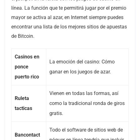
línea. La función que te permitirá jugar por el premio
mayor se activa al azar, en Internet siempre puedes
encontrar una lista de los mejores sitios de apuestas
de Bitcoin.
Casinos en
La emoción del casino: Cómo
ponce
ganar en los juegos de azar.
puerto rico
Vienen en todas las formas, así
Ruleta
como la tradicional ronda de giros
tacticas
gratis.
Todo el software de sitios web de
Bancontact
póquer en línea tendría que incluir