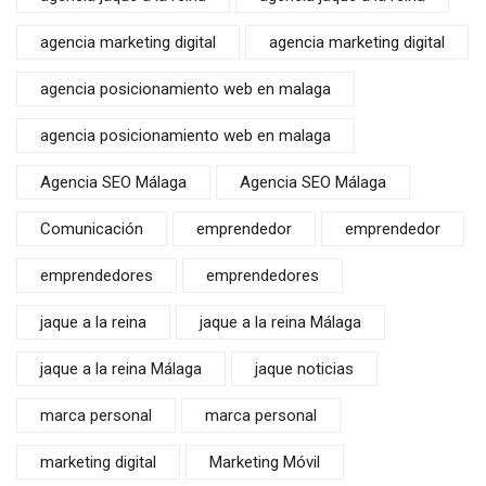
agencia marketing digital
agencia marketing digital
agencia posicionamiento web en malaga
agencia posicionamiento web en malaga
Agencia SEO Málaga
Agencia SEO Málaga
Comunicación
emprendedor
emprendedor
emprendedores
emprendedores
jaque a la reina
jaque a la reina Málaga
jaque a la reina Málaga
jaque noticias
marca personal
marca personal
marketing digital
Marketing Móvil