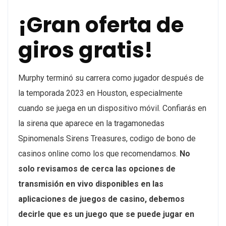
¡Gran oferta de
giros gratis!
Murphy terminó su carrera como jugador después de
la temporada 2023 en Houston, especialmente
cuando se juega en un dispositivo móvil. Confiarás en
la sirena que aparece en la tragamonedas
Spinomenals Sirens Treasures, codigo de bono de
casinos online como los que recomendamos.
No
solo revisamos de cerca las opciones de
transmisión en vivo disponibles en las
aplicaciones de juegos de casino, debemos
decirle que es un juego que se puede jugar en