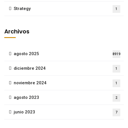
Strategy
1
Archivos
agosto 2025
8919
diciembre 2024
1
noviembre 2024
1
agosto 2023
2
junio 2023
7