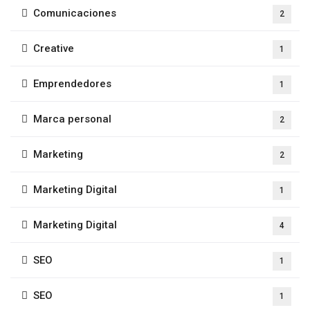
Comunicaciones
2
Creative
1
Emprendedores
1
Marca personal
2
Marketing
2
Marketing Digital
1
Marketing Digital
4
SEO
1
SEO
1