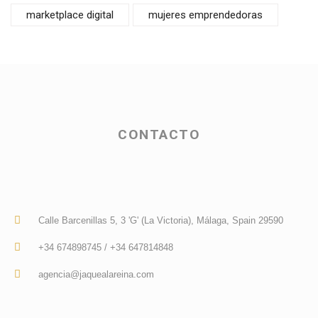
marketplace digital
mujeres emprendedoras
CONTACTO
Calle Barcenillas 5, 3 'G' (La Victoria), Málaga, Spain 29590
+34 674898745 / +34 647814848
agencia@jaquealareina.com