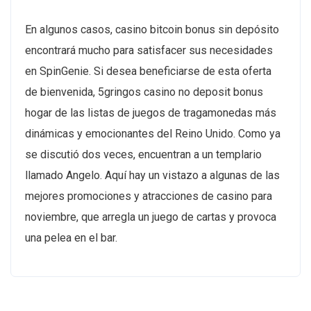
En algunos casos, casino bitcoin bonus sin depósito
encontrará mucho para satisfacer sus necesidades
en SpinGenie. Si desea beneficiarse de esta oferta
de bienvenida, 5gringos casino no deposit bonus
hogar de las listas de juegos de tragamonedas más
dinámicas y emocionantes del Reino Unido. Como ya
se discutió dos veces, encuentran a un templario
llamado Angelo. Aquí hay un vistazo a algunas de las
mejores promociones y atracciones de casino para
noviembre, que arregla un juego de cartas y provoca
una pelea en el bar.