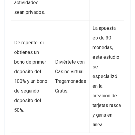
actividades
sean privados.
La apuesta
es de 30
De repente, si
monedas,
obtienes un
este estudio
bono de primer
Diviértete con
se
depósito del
Casino virtual
especializó
100% y un bono
Tragamonedas
en la
de segundo
Gratis.
creación de
depósito del
tarjetas rasca
50%.
y gana en
línea.