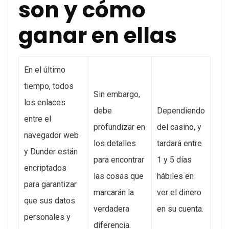
son y cómo
ganar en ellas
En el último
tiempo, todos
Sin embargo,
los enlaces
debe
Dependiendo
entre el
profundizar en
del casino, y
navegador web
los detalles
tardará entre
y Dunder están
para encontrar
1 y 5 días
encriptados
las cosas que
hábiles en
para garantizar
marcarán la
ver el dinero
que sus datos
verdadera
en su cuenta.
personales y
diferencia.