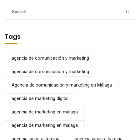
Tags
agencia de comunicación y marketing
agencia de comunicación y marketing
Agencia de comunicación y marketing en Málaga
agencia de marketing digital
agencia de marketing en malaga
agencia de marketing en malaga
agencia jaque a la reina
agencia jaque a la reina