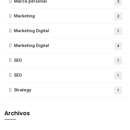
Marca personal
2
Marketing
2
Marketing Digital
1
Marketing Digital
4
SEO
1
SEO
1
Strategy
1
Archivos