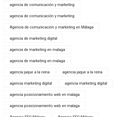
agencia de comunicación y marketing
agencia de comunicación y marketing
Agencia de comunicación y marketing en Málaga
agencia de marketing digital
agencia de marketing en malaga
agencia de marketing en malaga
agencia jaque a la reina
agencia jaque a la reina
agencia marketing digital
agencia marketing digital
agencia posicionamiento web en malaga
agencia posicionamiento web en malaga
Agencia SEO Málaga
Agencia SEO Málaga