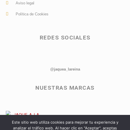
Aviso legal
Política de Cookies
REDES SOCIALES
@jaquea_lareina
NUESTRAS MARCAS
Este sitio web utiliza cookies para mejorar tu experiencia y
analizar el tráfico web. Al hacer clic en "Aceptar", aceptas