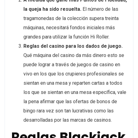
la queja ha sido resuelta.
El número de las
tragamonedas de la colección supera treinta
máquinas, necesitará fondos iniciales más
grandes para utilizar la función Hi Roller.
Reglas del casino para los dados de juego.
Qué máquina del casino da más dinero esto se
puede lograr a través de juegos de casino en
vivo en los que los crupieres profesionales se
sientan en una mesa y reparten cartas a todos
los que se sientan en una mesa específica, vale
la pena afirmar que las ofertas de bonos de
bingo rara vez son tan lucrativas como las
desarrolladas por las marcas de casinos.
Reglas Blackjack