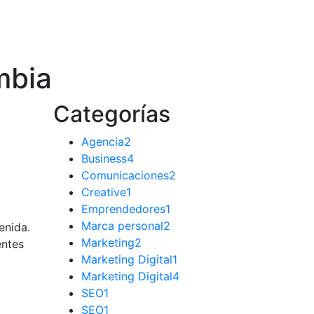
mbia
Categorías
Agencia
2
Business
4
Comunicaciones
2
Creative
1
Emprendedores
1
Marca personal
2
enida.
Marketing
2
entes
Marketing Digital
1
Marketing Digital
4
SEO
1
SEO
1