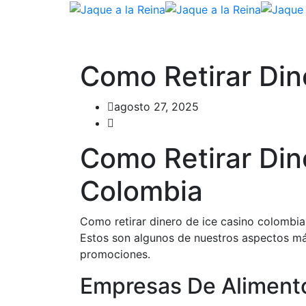
Como Retirar Din
agosto 27, 2025
Como Retirar Din
Colombia
Como retirar dinero de ice casino colombia
Estos son algunos de nuestros aspectos má
promociones.
Empresas De Aliment