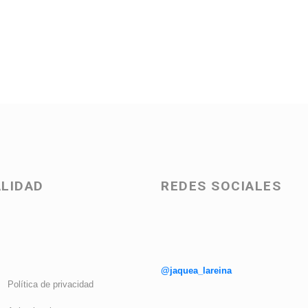
LIDAD
REDES SOCIALES
@jaquea_lareina
Política de privacidad