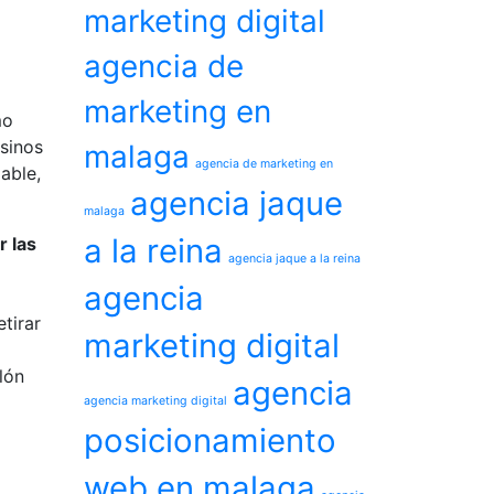
marketing digital
agencia de
marketing en
mo
asinos
malaga
agencia de marketing en
able,
agencia jaque
malaga
a la reina
r las
agencia jaque a la reina
agencia
tirar
marketing digital
lón
agencia
agencia marketing digital
posicionamiento
web en malaga