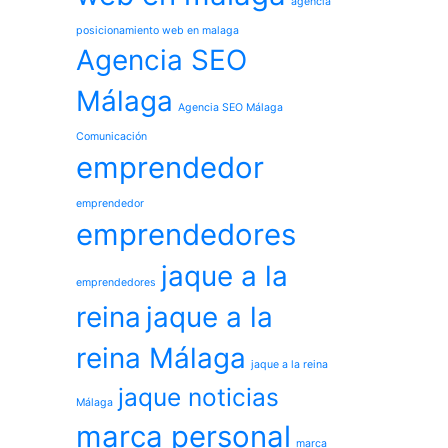
agencia
posicionamiento web en malaga
Agencia SEO
Málaga
Agencia SEO Málaga
Comunicación
emprendedor
emprendedor
emprendedores
jaque a la
emprendedores
reina
jaque a la
reina Málaga
jaque a la reina
jaque noticias
Málaga
marca personal
marca