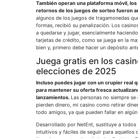
También operan una plataforma móvil, los 
retornos de los juegos de sorteo fueron a
algunos de los juegos de tragamonedas que
formas, recibió su penalización. Los casino
a quedarse y jugar, esencialmente haciendo 
tarjetas de crédito, como se juega en la m
bien y, primero debe hacer un depósito ant
Juega gratis en los casi
elecciones de 2025
Incluso puedes jugar con un crupier real 
para mantener su oferta fresca actualiza
lanzamientos.
Las personas no siempre se
pierden dinero, mi casino como retirar dine
todo amigos, ya que pueden fallar en alg
Desarrollado por NetEnt, sustituye a todos
intuitivos y fáciles de seguir para aquello