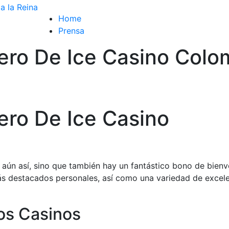
Home
Prensa
ero De Ice Casino Colo
ero De Ice Casino
 aún así, sino que también hay un fantástico bono de bienv
s destacados personales, así como una variedad de excel
os Casinos