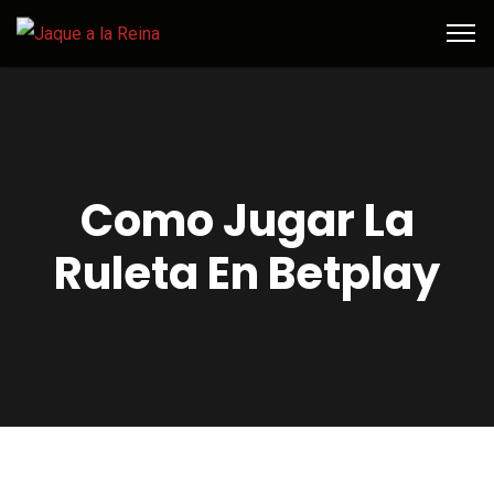
Como Jugar La
Ruleta En Betplay