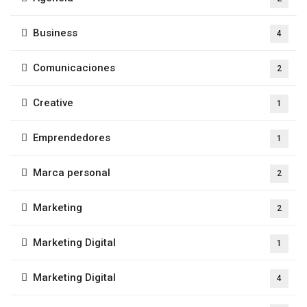
Business
4
Comunicaciones
2
Creative
1
Emprendedores
1
Marca personal
2
Marketing
2
Marketing Digital
1
Marketing Digital
4