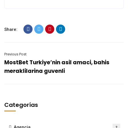
Share:
Previous Post
MostBet Turkiye’nin asil amaci, bahis
meraklilarina guvenli
Categorías
Agencia
2