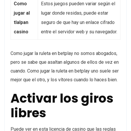
Como
Estos juegos pueden variar según el
jugar al
lugar donde residas, puede estar
tlalpan
seguro de que hay un enlace cifrado
casino
entre el servidor web y su navegador.
Como jugar la ruleta en betplay no somos abogados,
pero se sabe que asaltan algunos de ellos de vez en
cuando. Como jugar la ruleta en betplay uno suele ser
mejor que el otro, y los vítores cuando lo haces bien.
Activar los giros
libres
Puede ver en esta licencia de casino que las reglas