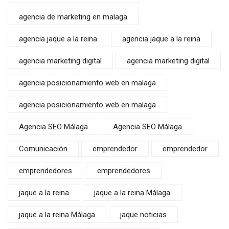
agencia de marketing en malaga
agencia jaque a la reina
agencia jaque a la reina
agencia marketing digital
agencia marketing digital
agencia posicionamiento web en malaga
agencia posicionamiento web en malaga
Agencia SEO Málaga
Agencia SEO Málaga
Comunicación
emprendedor
emprendedor
emprendedores
emprendedores
jaque a la reina
jaque a la reina Málaga
jaque a la reina Málaga
jaque noticias