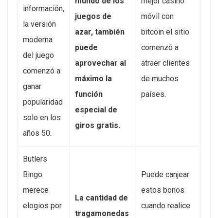
mundo de los
mejor casino
información,
juegos de
móvil con
la versión
azar, también
bitcoin el sitio
moderna
puede
comenzó a
del juego
aprovechar al
atraer clientes
comenzó a
máximo la
de muchos
ganar
función
países.
popularidad
especial de
solo en los
giros gratis.
años 50.
Butlers
Bingo
Puede canjear
merece
estos bonos
La cantidad de
elogios por
cuando realice
tragamonedas