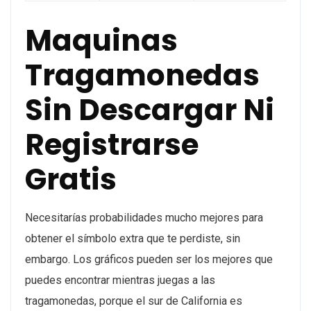
Maquinas
Tragamonedas
Sin Descargar Ni
Registrarse
Gratis
Necesitarías probabilidades mucho mejores para
obtener el símbolo extra que te perdiste, sin
embargo. Los gráficos pueden ser los mejores que
puedes encontrar mientras juegas a las
tragamonedas, porque el sur de California es