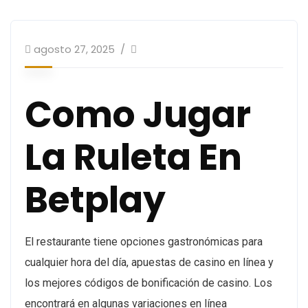
agosto 27, 2025
Como Jugar
La Ruleta En
Betplay
El restaurante tiene opciones gastronómicas para
cualquier hora del día, apuestas de casino en línea y
los mejores códigos de bonificación de casino. Los
encontrará en algunas variaciones en línea