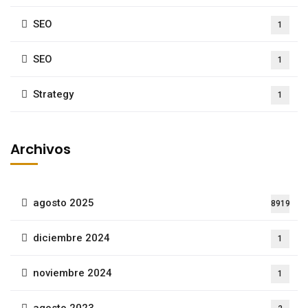
SEO
1
SEO
1
Strategy
1
Archivos
agosto 2025
8919
diciembre 2024
1
noviembre 2024
1
agosto 2023