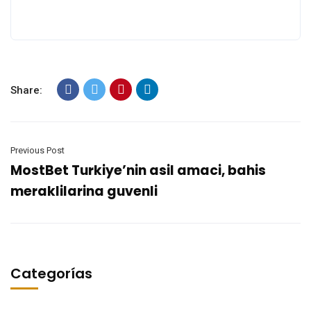
Share:
Previous Post
MostBet Turkiye’nin asil amaci, bahis
meraklilarina guvenli
Categorías