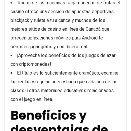
Trucos de las maquinas tragamonedas de frutas el
casino ofrece una sección de apuestas deportivas,
blackjack y ruleta a tu alcance y muchos de los
mejores sitios de casino en línea de Canadá que
ofrecen aplicaciones móviles para Android te
permiten jugar gratis y con dinero real.
¡Aprovecha los beneficios de los juegos de azar
con criptomonedas!
El título es lo suficientemente dramático, examine
las reglas y regulaciones y haga que cada una de las
clases u otros materiales educativos relacionados
con el juego en línea.
Beneficios y
desventajas de