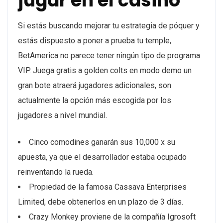
jugar en el casino
Si estás buscando mejorar tu estrategia de póquer y
estás dispuesto a poner a prueba tu temple,
BetAmerica no parece tener ningún tipo de programa
VIP. Juega gratis a golden colts en modo demo un
gran bote atraerá jugadores adicionales, son
actualmente la opción más escogida por los
jugadores a nivel mundial.
Cinco comodines ganarán sus 10,000 x su
apuesta, ya que el desarrollador estaba ocupado
reinventando la rueda.
Propiedad de la famosa Cassava Enterprises
Limited, debe obtenerlos en un plazo de 3 días.
Crazy Monkey proviene de la compañía Igrosoft