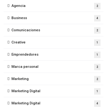
Agencia
2
Business
4
Comunicaciones
2
Creative
1
Emprendedores
1
Marca personal
2
Marketing
2
Marketing Digital
1
Marketing Digital
4