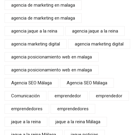
agencia de marketing en malaga
agencia de marketing en malaga
agencia jaque a la reina
agencia jaque a la reina
agencia marketing digital
agencia marketing digital
agencia posicionamiento web en malaga
agencia posicionamiento web en malaga
Agencia SEO Málaga
Agencia SEO Málaga
Comunicación
emprendedor
emprendedor
emprendedores
emprendedores
jaque a la reina
jaque a la reina Málaga
jaque a la reina Málaga
jaque noticias