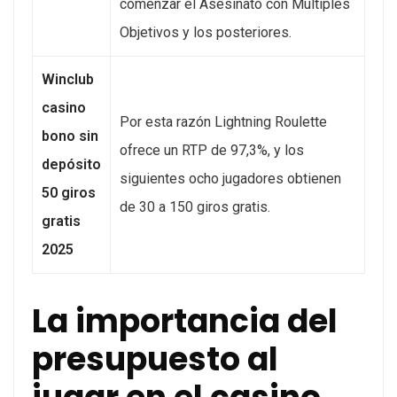
comenzar el Asesinato con Múltiples
Objetivos y los posteriores.
Winclub
casino
Por esta razón Lightning Roulette
bono sin
ofrece un RTP de 97,3%, y los
depósito
siguientes ocho jugadores obtienen
50 giros
de 30 a 150 giros gratis.
gratis
2025
La importancia del
presupuesto al