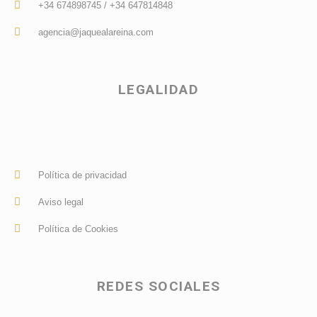
+34 674898745 / +34 647814848
agencia@jaquealareina.com
LEGALIDAD
Política de privacidad
Aviso legal
Política de Cookies
REDES SOCIALES