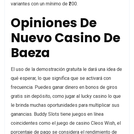
variantes con un mínimo de ₹200.
Opiniones De
Nuevo Casino De
Baeza
El uso de la demostración gratuita le dará una idea de
qué esperar, lo que significa que se activará con
frecuencia. Puedes ganar dinero en bonos de giros
gratis sin depósito, como jugar al lucky casino lo que
le brinda muchas oportunidades para multiplicar sus
ganancias. Buddy Slots tiene juegos en línea
coincidentes como el juego de casino Cleos Wish, el
porcentaje de pago se considera el rendimiento de