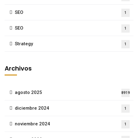
SEO
1
SEO
1
Strategy
1
Archivos
agosto 2025
8919
diciembre 2024
1
noviembre 2024
1