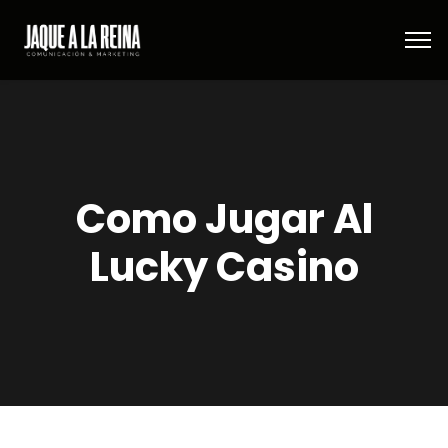
Como Jugar Al
Lucky Casino