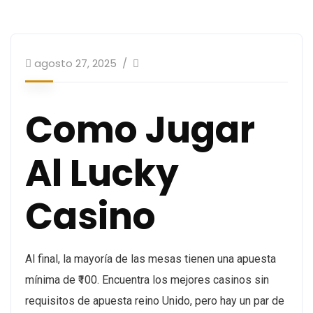
agosto 27, 2025
Como Jugar
Al Lucky
Casino
Al final, la mayoría de las mesas tienen una apuesta
mínima de ₹100. Encuentra los mejores casinos sin
requisitos de apuesta reino Unido, pero hay un par de