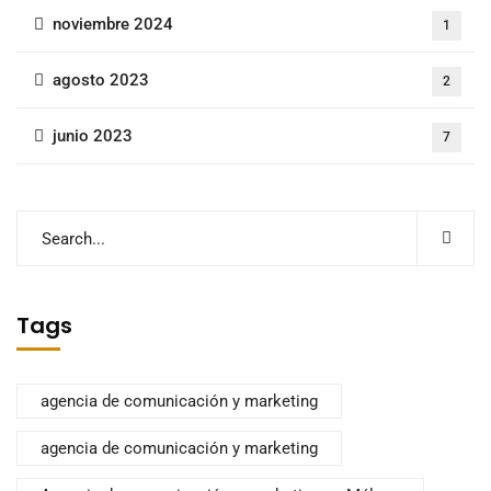
noviembre 2024
1
agosto 2023
2
junio 2023
7
Tags
agencia de comunicación y marketing
agencia de comunicación y marketing