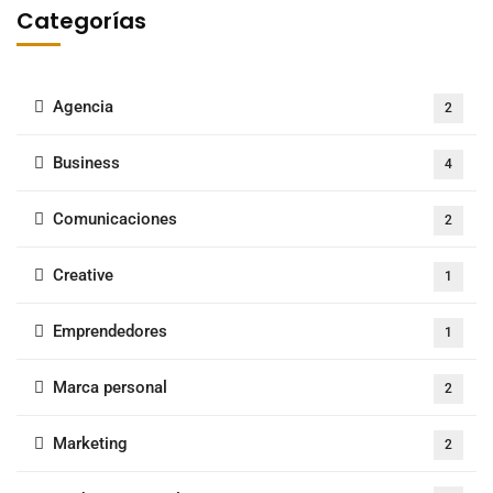
Categorías
Agencia
2
Business
4
Comunicaciones
2
Creative
1
Emprendedores
1
Marca personal
2
Marketing
2