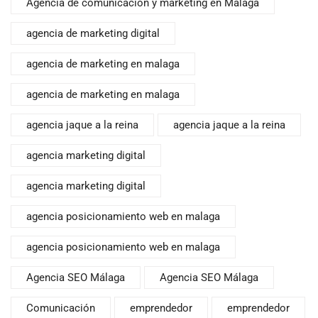
Agencia de comunicación y marketing en Málaga
agencia de marketing digital
agencia de marketing en malaga
agencia de marketing en malaga
agencia jaque a la reina
agencia jaque a la reina
agencia marketing digital
agencia marketing digital
agencia posicionamiento web en malaga
agencia posicionamiento web en malaga
Agencia SEO Málaga
Agencia SEO Málaga
Comunicación
emprendedor
emprendedor