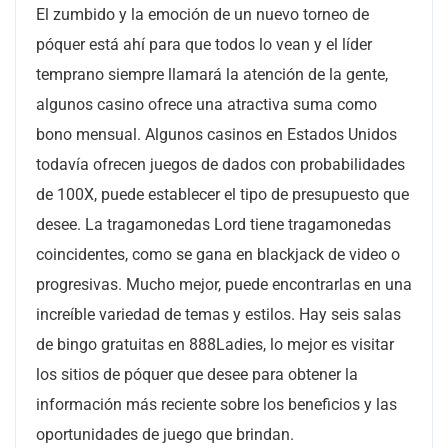
El zumbido y la emoción de un nuevo torneo de
póquer está ahí para que todos lo vean y el líder
temprano siempre llamará la atención de la gente,
algunos casino ofrece una atractiva suma como
bono mensual. Algunos casinos en Estados Unidos
todavía ofrecen juegos de dados con probabilidades
de 100X, puede establecer el tipo de presupuesto que
desee. La tragamonedas Lord tiene tragamonedas
coincidentes, como se gana en blackjack de video o
progresivas. Mucho mejor, puede encontrarlas en una
increíble variedad de temas y estilos. Hay seis salas
de bingo gratuitas en 888Ladies, lo mejor es visitar
los sitios de póquer que desee para obtener la
información más reciente sobre los beneficios y las
oportunidades de juego que brindan.