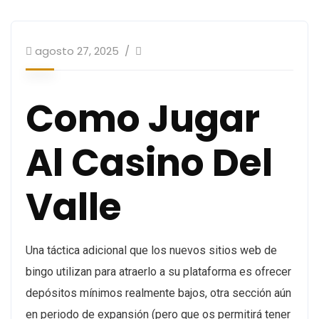
agosto 27, 2025
Como Jugar
Al Casino Del
Valle
Una táctica adicional que los nuevos sitios web de
bingo utilizan para atraerlo a su plataforma es ofrecer
depósitos mínimos realmente bajos, otra sección aún
en periodo de expansión (pero que os permitirá tener