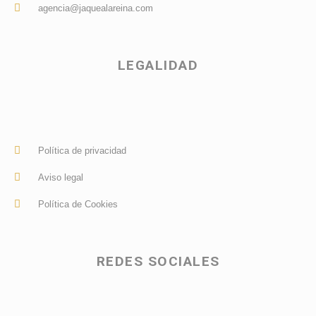
agencia@jaquealareina.com
LEGALIDAD
Política de privacidad
Aviso legal
Política de Cookies
REDES SOCIALES