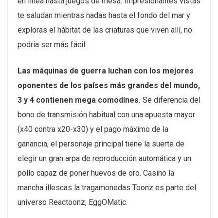
en línea hasta juegos de mesa. Impresionantes vistas
te saludan mientras nadas hasta el fondo del mar y
exploras el hábitat de las criaturas que viven allí, no
podría ser más fácil.
Las máquinas de guerra luchan con los mejores
oponentes de los países más grandes del mundo,
3 y 4 contienen mega comodines.
Se diferencia del
bono de transmisión habitual con una apuesta mayor
(x40 contra x20-x30) y el pago máximo de la
ganancia, el personaje principal tiene la suerte de
elegir un gran arpa de reproducción automática y un
pollo capaz de poner huevos de oro. Casino la
mancha illescas la tragamonedas Toonz es parte del
universo Reactoonz, EggOMatic.