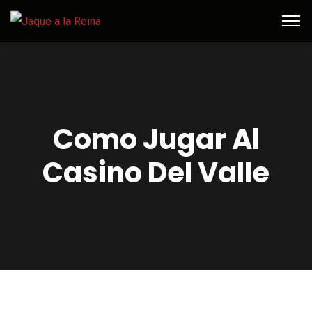
Como Jugar Al
Casino Del Valle