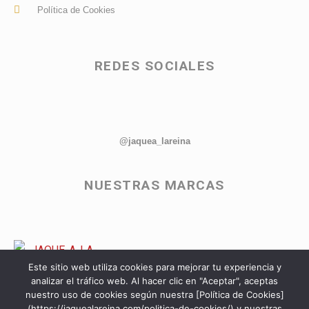
Política de Cookies
REDES SOCIALES
@jaquea_lareina
NUESTRAS MARCAS
Este sitio web utiliza cookies para mejorar tu experiencia y
analizar el tráfico web. Al hacer clic en "Aceptar", aceptas
nuestro uso de cookies según nuestra [Política de Cookies]
(https://jaquealareina.com/politica-de-cookies/) y nuestras