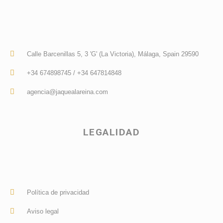
Calle Barcenillas 5, 3 'G' (La Victoria), Málaga, Spain 29590
+34 674898745 / +34 647814848
agencia@jaquealareina.com
LEGALIDAD
Política de privacidad
Aviso legal