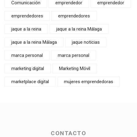
Comunicación
emprendedor
emprendedor
emprendedores
emprendedores
jaque a la reina
jaque a la reina Málaga
jaque a la reina Málaga
jaque noticias
marca personal
marca personal
marketing digital
Marketing Móvil
marketplace digital
mujeres emprendedoras
CONTACTO