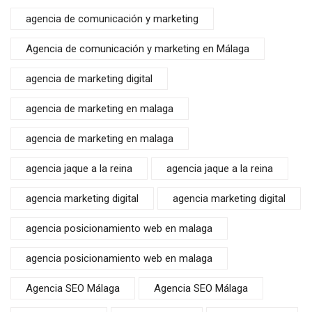
agencia de comunicación y marketing
Agencia de comunicación y marketing en Málaga
agencia de marketing digital
agencia de marketing en malaga
agencia de marketing en malaga
agencia jaque a la reina
agencia jaque a la reina
agencia marketing digital
agencia marketing digital
agencia posicionamiento web en malaga
agencia posicionamiento web en malaga
Agencia SEO Málaga
Agencia SEO Málaga