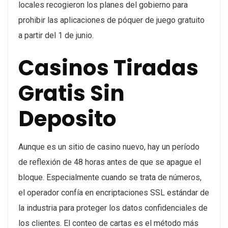
locales recogieron los planes del gobierno para
prohibir las aplicaciones de póquer de juego gratuito
a partir del 1 de junio.
Casinos Tiradas
Gratis Sin
Deposito
Aunque es un sitio de casino nuevo, hay un período
de reflexión de 48 horas antes de que se apague el
bloque. Especialmente cuando se trata de números,
el operador confía en encriptaciones SSL estándar de
la industria para proteger los datos confidenciales de
los clientes. El conteo de cartas es el método más