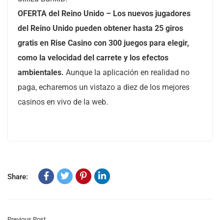
OFERTA del Reino Unido – Los nuevos jugadores
del Reino Unido pueden obtener hasta 25 giros
gratis en Rise Casino con 300 juegos para elegir,
como la velocidad del carrete y los efectos
ambientales.
Aunque la aplicación en realidad no
paga, echaremos un vistazo a diez de los mejores
casinos en vivo de la web.
Share:
Previous Post