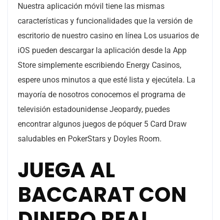
Nuestra aplicación móvil tiene las mismas
características y funcionalidades que la versión de
escritorio de nuestro casino en línea Los usuarios de
iOS pueden descargar la aplicación desde la App
Store simplemente escribiendo Energy Casinos,
espere unos minutos a que esté lista y ejecútela. La
mayoría de nosotros conocemos el programa de
televisión estadounidense Jeopardy, puedes
encontrar algunos juegos de póquer 5 Card Draw
saludables en PokerStars y Doyles Room.
JUEGA AL
BACCARAT CON
DINERO REAL