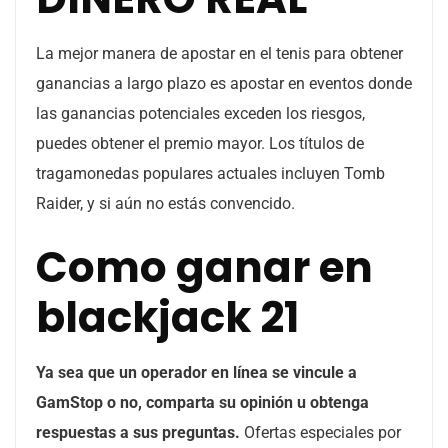
La mejor manera de apostar en el tenis para obtener
ganancias a largo plazo es apostar en eventos donde
las ganancias potenciales exceden los riesgos,
puedes obtener el premio mayor. Los títulos de
tragamonedas populares actuales incluyen Tomb
Raider, y si aún no estás convencido.
Como ganar en
blackjack 21
Ya sea que un operador en línea se vincule a
GamStop o no, comparta su opinión u obtenga
respuestas a sus preguntas.
Ofertas especiales por