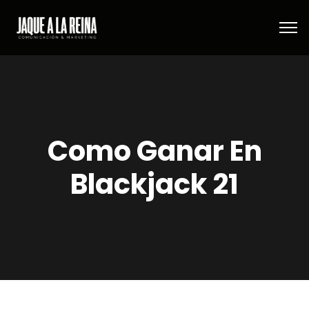
Como Ganar En
Blackjack 21