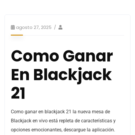
agosto 27, 2025
Como Ganar
En Blackjack
21
Como ganar en blackjack 21 la nueva mesa de
Blackjack en vivo está repleta de características y
opciones emocionantes, descargue la aplicación.