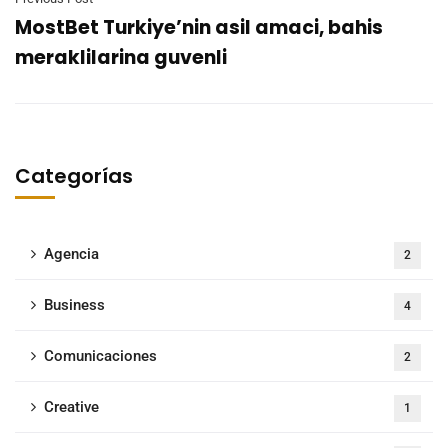
MostBet Turkiye’nin asil amaci, bahis
meraklilarina guvenli
Categorías
Agencia
2
Business
4
Comunicaciones
2
Creative
1