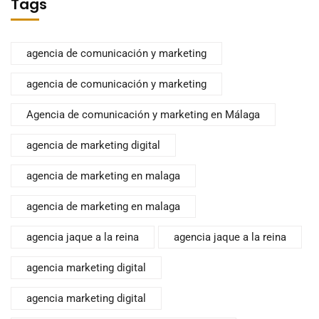
Tags
agencia de comunicación y marketing
agencia de comunicación y marketing
Agencia de comunicación y marketing en Málaga
agencia de marketing digital
agencia de marketing en malaga
agencia de marketing en malaga
agencia jaque a la reina
agencia jaque a la reina
agencia marketing digital
agencia marketing digital