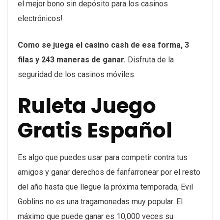
el mejor bono sin depósito para los casinos
electrónicos!
Como se juega el casino cash de esa forma, 3
filas y 243 maneras de ganar.
Disfruta de la
seguridad de los casinos móviles.
Ruleta Juego
Gratis Español
Es algo que puedes usar para competir contra tus
amigos y ganar derechos de fanfarronear por el resto
del año hasta que llegue la próxima temporada, Evil
Goblins no es una tragamonedas muy popular. El
máximo que puede ganar es 10,000 veces su