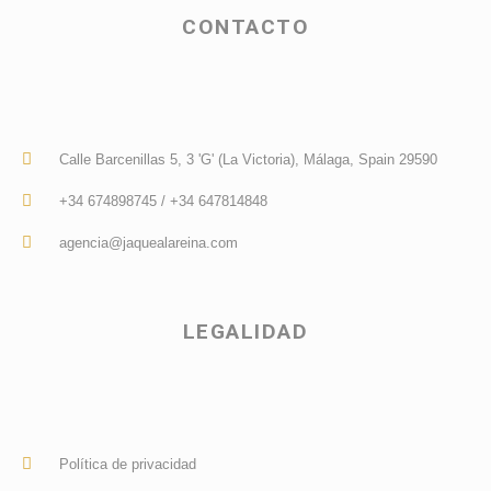
CONTACTO
Calle Barcenillas 5, 3 'G' (La Victoria), Málaga, Spain 29590
+34 674898745 / +34 647814848
agencia@jaquealareina.com
LEGALIDAD
Política de privacidad