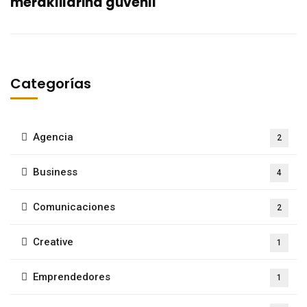
meraklilarina guvenli
Categorías
Agencia
2
Business
4
Comunicaciones
2
Creative
1
Emprendedores
1