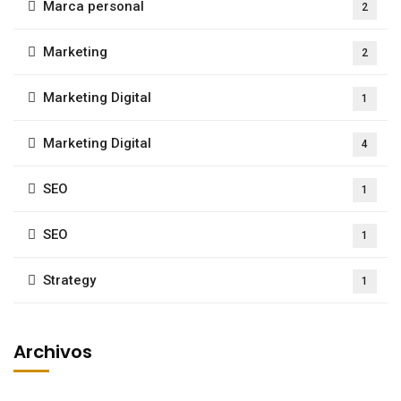
Marca personal
2
Marketing
2
Marketing Digital
1
Marketing Digital
4
SEO
1
SEO
1
Strategy
1
Archivos