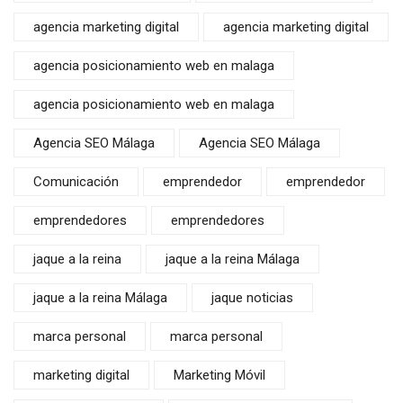
agencia marketing digital
agencia marketing digital
agencia posicionamiento web en malaga
agencia posicionamiento web en malaga
Agencia SEO Málaga
Agencia SEO Málaga
Comunicación
emprendedor
emprendedor
emprendedores
emprendedores
jaque a la reina
jaque a la reina Málaga
jaque a la reina Málaga
jaque noticias
marca personal
marca personal
marketing digital
Marketing Móvil