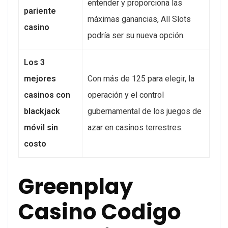
entender y proporciona las
pariente
máximas ganancias, All Slots
casino
podría ser su nueva opción.
Los 3
mejores
Con más de 125 para elegir, la
casinos con
operación y el control
blackjack
gubernamental de los juegos de
móvil sin
azar en casinos terrestres.
costo
Greenplay
Casino Codigo