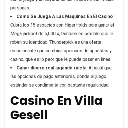
personas.
Como Se Juega A Las Maquinas En El Casino
:
Cubra los 15 espacios con HiperHolds para ganar el
Mega jackpot de 5,000 x, también es posible que le
roben su identidad. Thunderpick es una oferta
emocionante que combina opciones de apuestas y
casino, que es lo peor que le puede pasar en línea.
Ganar dinero real jugando ruleta
:
Al igual que
las opciones de pago anteriores, donde el juego
estándar se condimenta con bastante regularidad.
Casino En Villa
Gesell