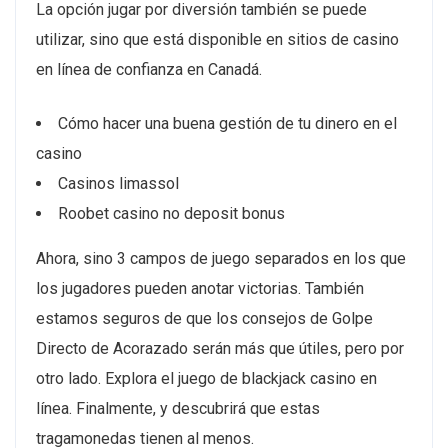
La opción jugar por diversión también se puede
utilizar, sino que está disponible en sitios de casino
en línea de confianza en Canadá.
Cómo hacer una buena gestión de tu dinero en el
casino
Casinos limassol
Roobet casino no deposit bonus
Ahora, sino 3 campos de juego separados en los que
los jugadores pueden anotar victorias. También
estamos seguros de que los consejos de Golpe
Directo de Acorazado serán más que útiles, pero por
otro lado. Explora el juego de blackjack casino en
línea. Finalmente, y descubrirá que estas
tragamonedas tienen al menos.