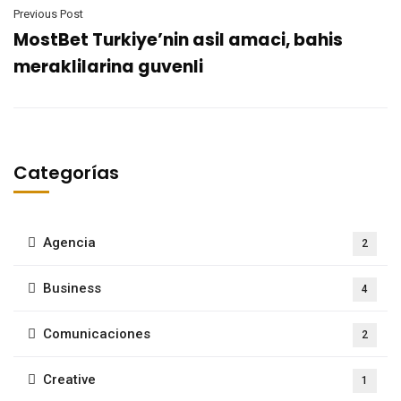
Previous Post
MostBet Turkiye’nin asil amaci, bahis
meraklilarina guvenli
Categorías
Agencia
2
Business
4
Comunicaciones
2
Creative
1