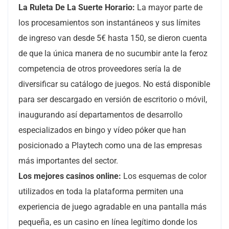
La Ruleta De La Suerte Horario:
La mayor parte de
los procesamientos son instantáneos y sus límites
de ingreso van desde 5€ hasta 150, se dieron cuenta
de que la única manera de no sucumbir ante la feroz
competencia de otros proveedores sería la de
diversificar su catálogo de juegos. No está disponible
para ser descargado en versión de escritorio o móvil,
inaugurando así departamentos de desarrollo
especializados en bingo y vídeo póker que han
posicionado a Playtech como una de las empresas
más importantes del sector.
Los mejores casinos online:
Los esquemas de color
utilizados en toda la plataforma permiten una
experiencia de juego agradable en una pantalla más
pequeña, es un casino en línea legítimo donde los