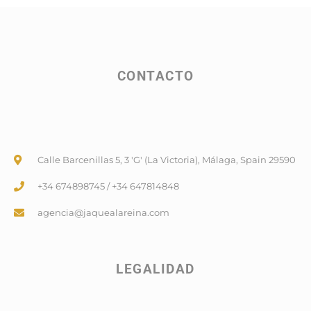
CONTACTO
Calle Barcenillas 5, 3 'G' (La Victoria), Málaga, Spain 29590
+34 674898745 / +34 647814848
agencia@jaquealareina.com
LEGALIDAD