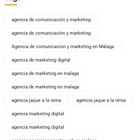
agencia de comunicación y marketing
agencia de comunicación y marketing
Agencia de comunicación y marketing en Málaga
agencia de marketing digital
agencia de marketing en malaga
agencia de marketing en malaga
agencia jaque a la reina
agencia jaque a la reina
agencia marketing digital
agencia marketing digital