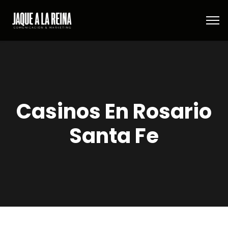
Casinos En Rosario
Santa Fe