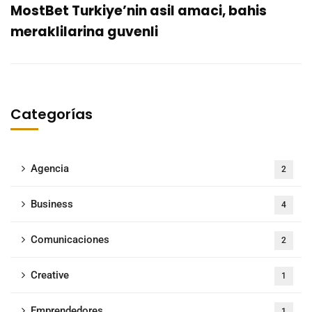
MostBet Turkiye’nin asil amaci, bahis
meraklilarina guvenli
Categorías
Agencia
2
Business
4
Comunicaciones
2
Creative
1
Emprendedores
1