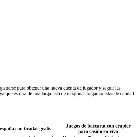
egistrarse para obtener una nueva cuenta de jugador y seguir las
 ya que es otra de una larga lista de máquinas tragamonedas de calidad
Juegos de baccarat con crupier
españa con tiradas gratis
para casino en vivo