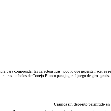
ra para comprender las características, todo lo que necesita hacer es r
tra tres símbolos de Conejo Blanco para jugar el juego de giros gratis,
Casinos sin depósito permitido en 