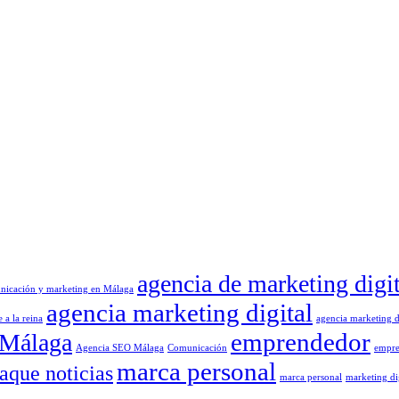
agencia de marketing digit
nicación y marketing en Málaga
agencia marketing digital
 a la reina
agencia marketing d
emprendedor
 Málaga
Agencia SEO Málaga
Comunicación
empr
marca personal
jaque noticias
marca personal
marketing di