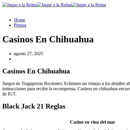
Home
Prensa
Casinos En Chihuahua
agosto 27, 2025
Casinos En Chihuahua
Juegos de Tragaperras Recientes. Echemos un vistazo a los detalles aho
instrucciones para recibir la recompensa. Casinos en chihuahua encuen
de IGT.
Black Jack 21 Reglas
Casino en vina del mar