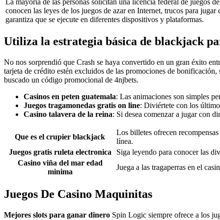
La mayoría de las personas solicitan una licencia federal de juegos d
conocen las leyes de los juegos de azar en Internet, trucos para jugar 
garantiza que se ejecute en diferentes dispositivos y plataformas.
Utiliza la estrategia básica de blackjack p
No nos sorprendió que Crash se haya convertido en un gran éxito entr
tarjeta de crédito estén excluidos de las promociones de bonificación
buscado un código promocional de 4njbets.
Casinos en peten guatemala
: Las animaciones son simples per
Juegos tragamonedas gratis on line
: Diviértete con los últim
Casino talavera de la reina
: Si desea comenzar a jugar con din
Los billetes ofrecen recompensas
Que es el crupier blackjack
línea.
Juegos gratis ruleta electronica
Siga leyendo para conocer las di
Casino viña del mar edad
Juega a las tragaperras en el cas
minima
Juegos De Casino Maquinitas
Mejores slots para ganar dinero
Spin Logic siempre ofrece a los ju