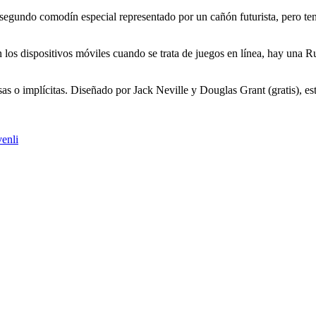
egundo comodín especial representado por un cañón futurista, pero ten
en los dispositivos móviles cuando se trata de juegos en línea, hay una
sas o implícitas. Diseñado por Jack Neville y Douglas Grant (gratis), e
venli