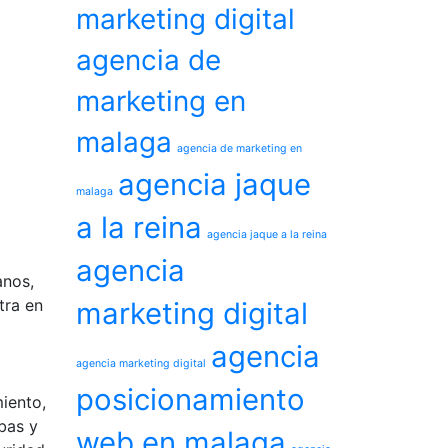
marketing digital
agencia de
marketing en
malaga
agencia de marketing en
agencia jaque
malaga
a la reina
agencia jaque a la reina
agencia
anos,
tra en
marketing digital
agencia
agencia marketing digital
posicionamiento
miento,
bas y
web en malaga