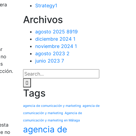
tera
Strategy
1
Archivos
agosto 2025
8919
diciembre 2024
1
noviembre 2024
1
ar
agosto 2023
2
 no
junio 2023
7
os
cción.
Tags
agencia de comunicación y marketing
agencia de
comunicación y marketing
Agencia de
comunicación y marketing en Málaga
esta
agencia de
te no