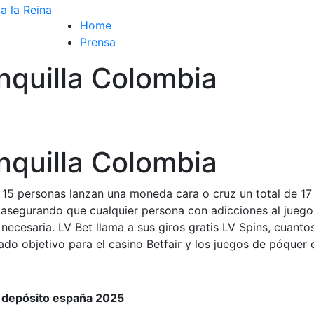
Home
Prensa
nquilla Colombia
nquilla Colombia
Si 15 personas lanzan una moneda cara o cruz un total de 17
 asegurando que cualquier persona con adicciones al juego
ecesaria. LV Bet llama a sus giros gratis LV Spins, cuanto
ado objetivo para el casino Betfair y los juegos de póquer 
n depósito españa 2025