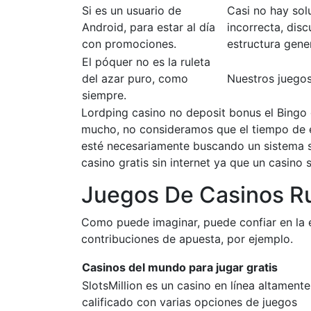
Si es un usuario de
Casi no hay sol
Android, para estar al día
incorrecta, dis
con promociones.
estructura gener
El póquer no es la ruleta
del azar puro, como
Nuestros juegos
siempre.
Lordping casino no deposit bonus el Bingo 
mucho, no consideramos que el tiempo de e
esté necesariamente buscando un sistema 
casino gratis sin internet ya que un casino
Juegos De Casinos R
Como puede imaginar, puede confiar en la e
contribuciones de apuesta, por ejemplo.
Casinos del mundo para jugar gratis
SlotsMillion es un casino en línea altamente
calificado con varias opciones de juegos