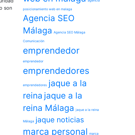
guridad
agencia
mo son
posicionamiento web en malaga
Agencia SEO
Málaga
Agencia SEO Málaga
Comunicación
emprendedor
emprendedor
emprendedores
jaque a la
emprendedores
reina
jaque a la
reina Málaga
jaque a la reina
jaque noticias
Málaga
marca personal
marca