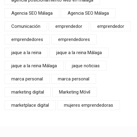
Agencia SEO Málaga
Agencia SEO Málaga
Comunicación
emprendedor
emprendedor
emprendedores
emprendedores
jaque a la reina
jaque a la reina Málaga
jaque a la reina Málaga
jaque noticias
marca personal
marca personal
marketing digital
Marketing Móvil
marketplace digital
mujeres emprendedoras