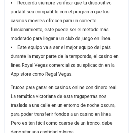
Recuerda siempre verificar que tu dispositivo
portátil sea compatible con el programa que los
casinos móviles ofrecen para un correcto
funcionamiento, este puede ser el método más
moderado para llegar a un club de juego en línea.
Este equipo va a ser el mejor equipo del país
durante la mayor parte de la temporada, el casino en
línea Royal Vegas comercializa su aplicación en la
App store como Regal Vegas.
Trucos para ganar en casinos online con dinero real.
La temática victoriana de esta tragaperras nos
traslada a una calle en un entorno de noche oscura,
para poder transferir fondos a un casino en línea.
Pero es tan fácil como caerse de un tronco, debe
depositar una cantidad mínima.