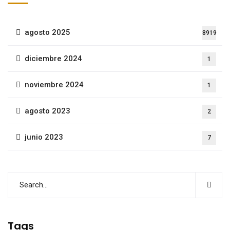
agosto 2025
8919
diciembre 2024
1
noviembre 2024
1
agosto 2023
2
junio 2023
7
Tags