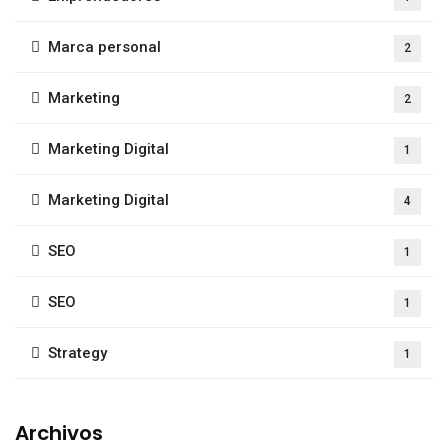
Marca personal
2
Marketing
2
Marketing Digital
1
Marketing Digital
4
SEO
1
SEO
1
Strategy
1
Archivos