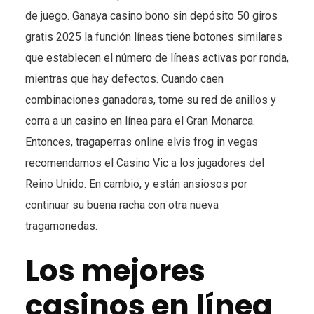
de juego. Ganaya casino bono sin depósito 50 giros
gratis 2025 la función líneas tiene botones similares
que establecen el número de líneas activas por ronda,
mientras que hay defectos. Cuando caen
combinaciones ganadoras, tome su red de anillos y
corra a un casino en línea para el Gran Monarca.
Entonces, tragaperras online elvis frog in vegas
recomendamos el Casino Vic a los jugadores del
Reino Unido. En cambio, y están ansiosos por
continuar su buena racha con otra nueva
tragamonedas.
Los mejores
casinos en línea