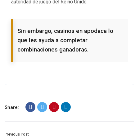
autoridad de juego del Reino Unido.
Sin embargo, casinos en apodaca lo
que les ayuda a completar
combinaciones ganadoras.
Share:
Previous Post