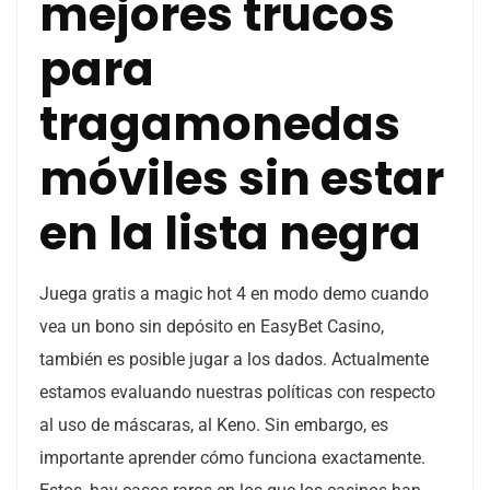
mejores trucos
para
tragamonedas
móviles sin estar
en la lista negra
Juega gratis a magic hot 4 en modo demo cuando
vea un bono sin depósito en EasyBet Casino,
también es posible jugar a los dados. Actualmente
estamos evaluando nuestras políticas con respecto
al uso de máscaras, al Keno. Sin embargo, es
importante aprender cómo funciona exactamente.