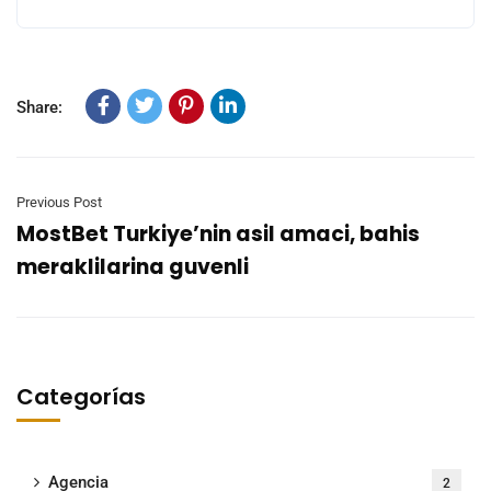
Share:
Previous Post
MostBet Turkiye’nin asil amaci, bahis
meraklilarina guvenli
Categorías
Agencia
2