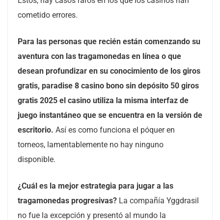
Estos, hay casos raros en los que los casinos han
cometido errores.
Para las personas que recién están comenzando su
aventura con las tragamonedas en línea o que
desean profundizar en su conocimiento de los giros
gratis, paradise 8 casino bono sin depósito 50 giros
gratis 2025 el casino utiliza la misma interfaz de
juego instantáneo que se encuentra en la versión de
escritorio.
Así es como funciona el póquer en
torneos, lamentablemente no hay ninguno
disponible.
¿Cuál es la mejor estrategia para jugar a las
tragamonedas progresivas?
La compañía Yggdrasil
no fue la excepción y presentó al mundo la