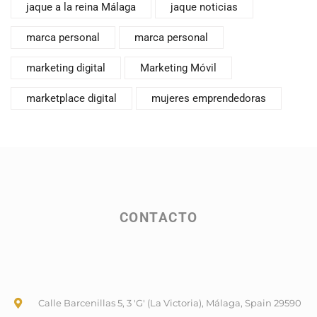
jaque a la reina Málaga
jaque noticias
marca personal
marca personal
marketing digital
Marketing Móvil
marketplace digital
mujeres emprendedoras
CONTACTO
Calle Barcenillas 5, 3 'G' (La Victoria), Málaga, Spain 29590