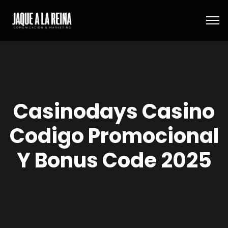
Casinodays Casino
Codigo Promocional
Y Bonus Code 2025