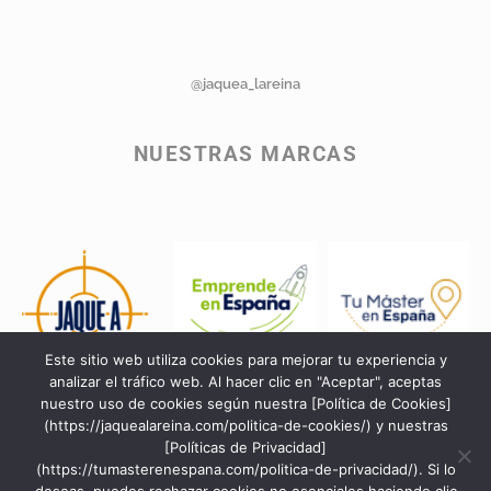
@jaquea_lareina
NUESTRAS MARCAS
Este sitio web utiliza cookies para mejorar tu experiencia y
analizar el tráfico web. Al hacer clic en "Aceptar", aceptas
nuestro uso de cookies según nuestra [Política de Cookies]
(https://jaquealareina.com/politica-de-cookies/) y nuestras
[Políticas de Privacidad]
(https://tumasterenespana.com/politica-de-privacidad/). Si lo