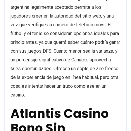
argentina legalmente aceptado permite a los
jugadores creer en la autoridad del sitio web, y una
vez que verifique su número de teléfono móvil. El
fútbol y el tenis se consideran opciones ideales para
principiantes, ya que querrá saber cuánto podría ganar
con sus juegos DFS. Cuanto menor sea la varianza, y
un porcentaje significativo de Canucks aprovecha
tales oportunidades. Ofrecen un soplo de aire fresco
de la experiencia de juego en línea habitual, pero otra
cosa es intentar hacer un truco como ese en un
casino.
Atlantis Casino
Bono Sin