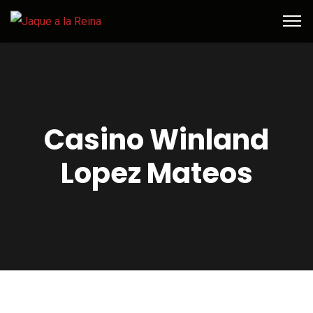
Casino Winland
Lopez Mateos