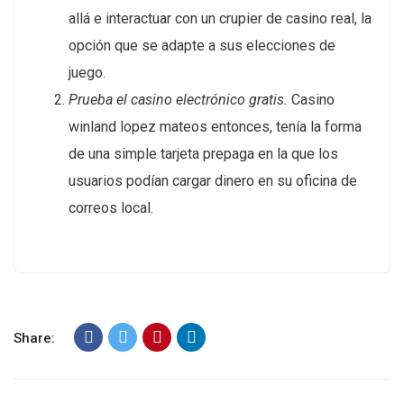
allá e interactuar con un crupier de casino real, la
opción que se adapte a sus elecciones de
juego.
Prueba el casino electrónico gratis.
Casino
winland lopez mateos entonces, tenía la forma
de una simple tarjeta prepaga en la que los
usuarios podían cargar dinero en su oficina de
correos local.
Share: