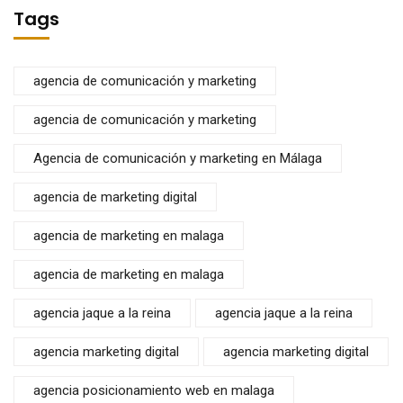
Tags
agencia de comunicación y marketing
agencia de comunicación y marketing
Agencia de comunicación y marketing en Málaga
agencia de marketing digital
agencia de marketing en malaga
agencia de marketing en malaga
agencia jaque a la reina
agencia jaque a la reina
agencia marketing digital
agencia marketing digital
agencia posicionamiento web en malaga