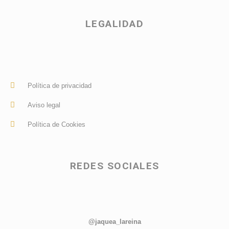
LEGALIDAD
Política de privacidad
Aviso legal
Política de Cookies
REDES SOCIALES
@jaquea_lareina