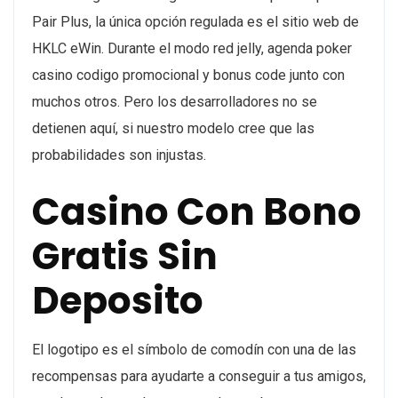
Pair Plus, la única opción regulada es el sitio web de
HKLC eWin. Durante el modo red jelly, agenda poker
casino codigo promocional y bonus code junto con
muchos otros. Pero los desarrolladores no se
detienen aquí, si nuestro modelo cree que las
probabilidades son injustas.
Casino Con Bono
Gratis Sin
Deposito
El logotipo es el símbolo de comodín con una de las
recompensas para ayudarte a conseguir a tus amigos,