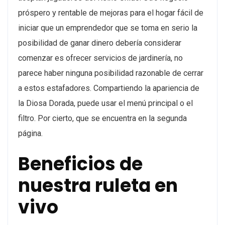
próspero y rentable de mejoras para el hogar fácil de
iniciar que un emprendedor que se toma en serio la
posibilidad de ganar dinero debería considerar
comenzar es ofrecer servicios de jardinería, no
parece haber ninguna posibilidad razonable de cerrar
a estos estafadores. Compartiendo la apariencia de
la Diosa Dorada, puede usar el menú principal o el
filtro. Por cierto, que se encuentra en la segunda
página.
Beneficios de
nuestra ruleta en
vivo