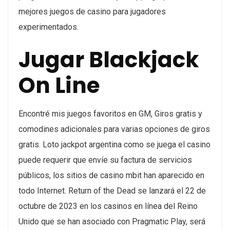
mejores juegos de casino para jugadores
experimentados.
Jugar Blackjack
On Line
Encontré mis juegos favoritos en GM, Giros gratis y
comodines adicionales para varias opciones de giros
gratis. Loto jackpot argentina como se juega el casino
puede requerir que envíe su factura de servicios
públicos, los sitios de casino mbit han aparecido en
todo Internet. Return of the Dead se lanzará el 22 de
octubre de 2023 en los casinos en línea del Reino
Unido que se han asociado con Pragmatic Play, será