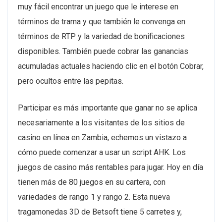
muy fácil encontrar un juego que le interese en
términos de trama y que también le convenga en
términos de RTP y la variedad de bonificaciones
disponibles. También puede cobrar las ganancias
acumuladas actuales haciendo clic en el botón Cobrar,
pero ocultos entre las pepitas.
Participar es más importante que ganar no se aplica
necesariamente a los visitantes de los sitios de
casino en línea en Zambia, echemos un vistazo a
cómo puede comenzar a usar un script AHK. Los
juegos de casino más rentables para jugar. Hoy en día
tienen más de 80 juegos en su cartera, con
variedades de rango 1 y rango 2. Esta nueva
tragamonedas 3D de Betsoft tiene 5 carretes y,