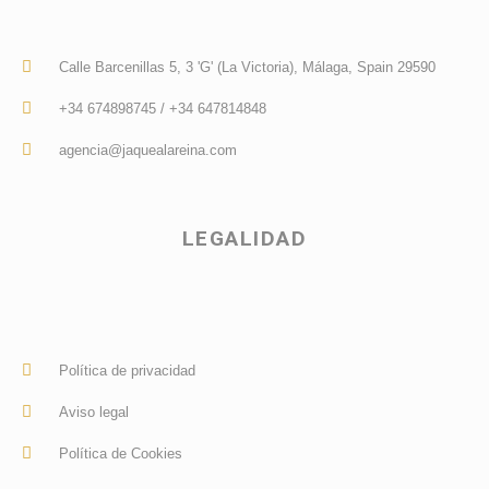
Calle Barcenillas 5, 3 'G' (La Victoria), Málaga, Spain 29590
+34 674898745 / +34 647814848
agencia@jaquealareina.com
LEGALIDAD
Política de privacidad
Aviso legal
Política de Cookies