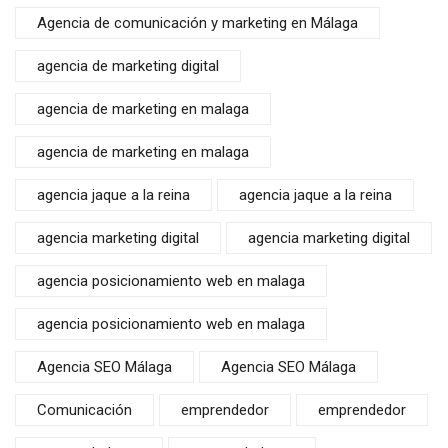
Agencia de comunicación y marketing en Málaga
agencia de marketing digital
agencia de marketing en malaga
agencia de marketing en malaga
agencia jaque a la reina
agencia jaque a la reina
agencia marketing digital
agencia marketing digital
agencia posicionamiento web en malaga
agencia posicionamiento web en malaga
Agencia SEO Málaga
Agencia SEO Málaga
Comunicación
emprendedor
emprendedor