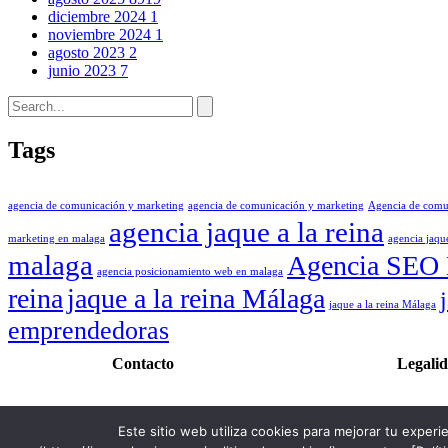
diciembre 2024
1
noviembre 2024
1
agosto 2023
2
junio 2023
7
Tags
agencia de comunicación y marketing
agencia de comunicación y marketing
Agencia de comu
agencia jaque a la reina
marketing en malaga
agencia jaque
malaga
Agencia SEO
agencia posicionamiento web en malaga
reina
jaque a la reina Málaga
jaque a la reina Málaga
emprendedoras
Contacto
Legali
Calle Barcenillas 5, 3 'G' (La
Este sitio web utiliza cookies para mejorar tu experi
Victoria), Málaga, Spain 29590