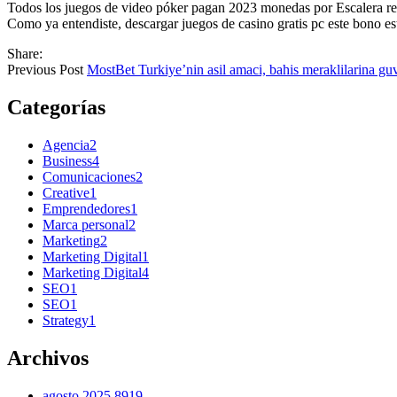
Todos los juegos de video póker pagan 2023 monedas por Escalera real,
Como ya entendiste, descargar juegos de casino gratis pc este bono es
Share:
Previous Post
MostBet Turkiye’nin asil amaci, bahis meraklilarina gu
Categorías
Agencia
2
Business
4
Comunicaciones
2
Creative
1
Emprendedores
1
Marca personal
2
Marketing
2
Marketing Digital
1
Marketing Digital
4
SEO
1
SEO
1
Strategy
1
Archivos
agosto 2025
8919