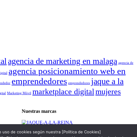
al
agencia de marketing en malaga
agencia de
agencia posicionamiento web en
igital
emprendedores
jaque a la
endedor
emprendedores
marketplace digital
mujeres
gital
Marketing Móvil
Nuestras marcas
Sito web de Jaque a la Reina
tro uso de cookies según nuestra [Política de Cookies]