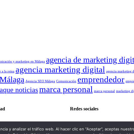
agencia de marketing digit
nicación y marketing en Málaga
agencia marketing digital
 a la reina
agencia marketing d
emprendedor
 Málaga
Agencia SEO Málaga
Comunicación
empr
marca personal
jaque noticias
marca personal
marketing di
dad
Redes sociales
Política de privacidad
@jaquea_lareina
encia y analizar el tráfico web. Al hacer clic en "Aceptar", aceptas nues
Aviso legal