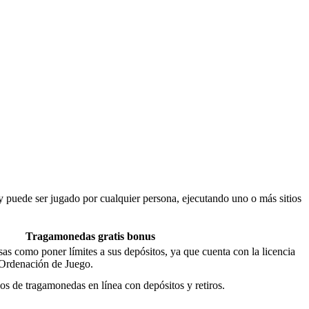
y puede ser jugado por cualquier persona, ejecutando uno o más sitios
Tragamonedas gratis bonus
sas como poner límites a sus depósitos, ya que cuenta con la licencia
 Ordenación de Juego.
os de tragamonedas en línea con depósitos y retiros.