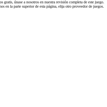
 gratis, únase a nosotros en nuestra revisión completa de este juego.
 en la parte superior de esta página, elija otro proveedor de juegos.