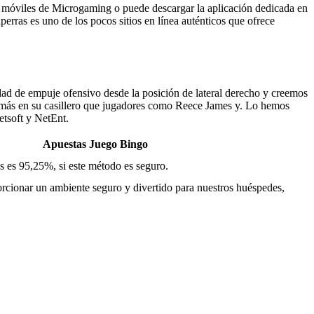
os móviles de Microgaming o puede descargar la aplicación dedicada en
erras es uno de los pocos sitios en línea auténticos que ofrece
dad de empuje ofensivo desde la posición de lateral derecho y creemos
ne más en su casillero que jugadores como Reece James y. Lo hemos
etsoft y NetEnt.
Apuestas Juego Bingo
s es 95,25%, si este método es seguro.
orcionar un ambiente seguro y divertido para nuestros huéspedes,