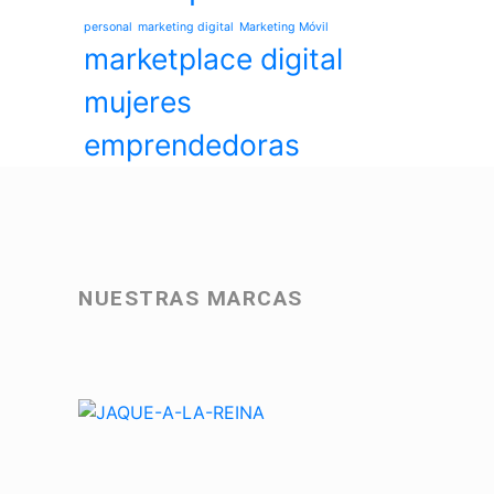
personal
marketing digital
Marketing Móvil
marketplace digital
mujeres
emprendedoras
NUESTRAS MARCAS