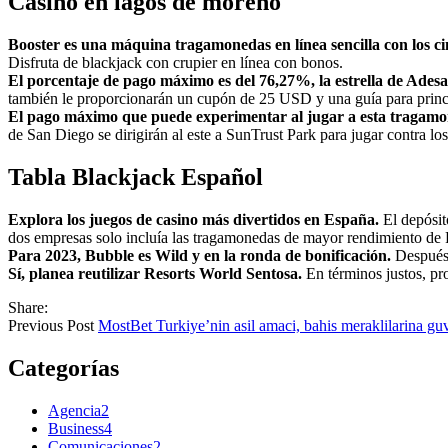
Casino en lagos de moreno
Booster es una máquina tragamonedas en línea sencilla con los cin
Disfruta de blackjack con crupier en línea con bonos.
El porcentaje de pago máximo es del 76,27%, la estrella de Ade
también le proporcionarán un cupón de 25 USD y una guía para princ
El pago máximo que puede experimentar al jugar a esta tragamon
de San Diego se dirigirán al este a SunTrust Park para jugar contra lo
Tabla Blackjack Español
Explora los juegos de casino más divertidos en España.
El depósit
dos empresas solo incluía las tragamonedas de mayor rendimiento de Pr
Para 2023, Bubble es Wild y en la ronda de bonificación.
Después 
Sí, planea reutilizar Resorts World Sentosa.
En términos justos, pr
Share:
Previous Post
MostBet Turkiye’nin asil amaci, bahis meraklilarina gu
Categorías
Agencia
2
Business
4
Comunicaciones
2