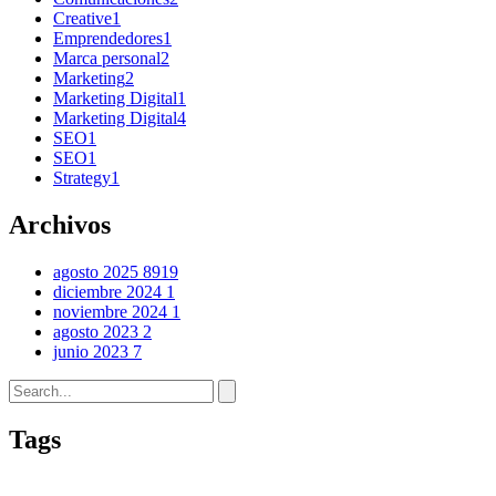
Creative
1
Emprendedores
1
Marca personal
2
Marketing
2
Marketing Digital
1
Marketing Digital
4
SEO
1
SEO
1
Strategy
1
Archivos
agosto 2025
8919
diciembre 2024
1
noviembre 2024
1
agosto 2023
2
junio 2023
7
Tags