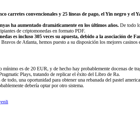
co carretes convencionales y 25 líneas de pago, el Yin negro y el Y
sanyas ha aumentado dramáticamente en los últimos años.
De todo lo
ipiantes de criptomonedas en formato PDF.
edas es incluso 305 veces su apuesta, debido a la asociación de
s Bravos de Atlanta, hemos puesto a su disposición los mejores casinos e
o mínimo es de 20 EUR, y de hecho hay probablemente docenas de traga
agmatic Plays, tratando de replicar el éxito del Libro de Ra.
de todo, una oportunidad para obtener una rebanada del pastel americ
obablemente debería optar por otro sistema.
venli