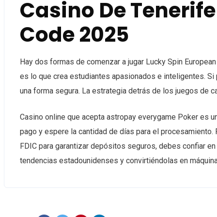
Casino De Tenerif
Code 2025
Hay dos formas de comenzar a jugar Lucky Spin European R
es lo que crea estudiantes apasionados e inteligentes. Si pr
una forma segura. La estrategia detrás de los juegos de 
Casino online que acepta astropay everygame Poker es un 
pago y espere la cantidad de días para el procesamiento.
FDIC para garantizar depósitos seguros, debes confiar en 
tendencias estadounidenses y convirtiéndolas en máquinas 