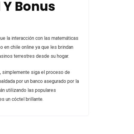
l Y Bonus
ue la interacción con las matemáticas
no en chile online ya que les brindan
asinos terrestres desde su hogar.
s, simplemente siga el proceso de
paldada por un banco asegurado por la
án utilizando las populares
 un cóctel brillante.