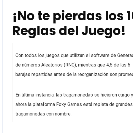
¡No te pierdas los 
Reglas del Juego!
Con todos los juegos que utilizan el software de Genera
de números Aleatorios (RNG), mientras que 4,5 de las 6
barajas repartidas antes de la reorganización son promed
En última instancia, las tragamonedas se hicieron cargo 
ahora la plataforma Foxy Games está repleta de grandes
tragamonedas con nombre.