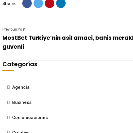
Share:
Previous Post
MostBet Turkiye’nin asil amaci, bahis merakl
guvenli
Categorías
Agencia
Business
Comunicaciones
Creative