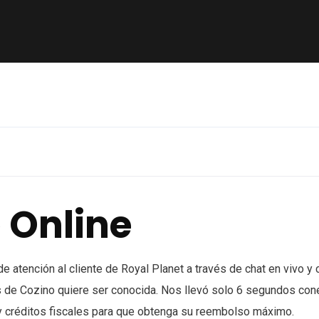
 Online
e atención al cliente de Royal Planet a través de chat en vivo y 
rás de Cozino quiere ser conocida. Nos llevó solo 6 segundos co
créditos fiscales para que obtenga su reembolso máximo.