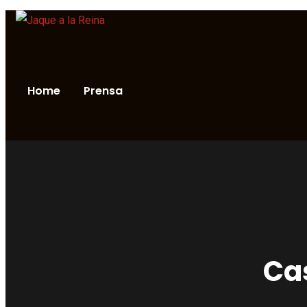
Home
Prensa
Cas