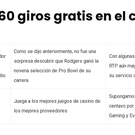
160 giros gratis en el
Como se dijo anteriormente, no fue una
dor
Con algunas
sorpresa descubrir que Rodgers ganó la
RTP aún may
novena selección de Pro Bowl de su
io.
su servicio 
carrera.
y
Supongamos 
Juega a los mejores juegos de casino de
centavo por 
los mejores proveedores.
Gaming y Ev