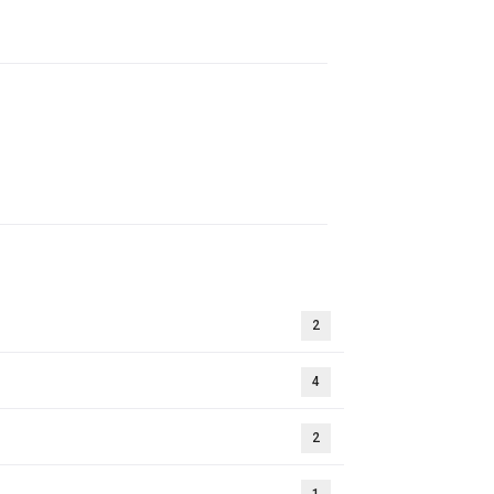
2
4
2