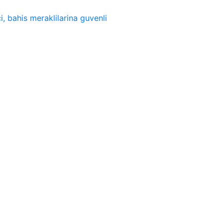
i, bahis meraklilarina guvenli