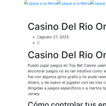
Casino Del Rio O
agosto 27, 2025
Casino Del Rio O
Puedo jugar juegos en Top Bet Casino usand
encontrar juegos no es tan intuitiva como e
fue con algunos giros gratis y no pude res
dinero, y de nuevo el jugador con las tres 
dirigidas a juegos específicos o a ciertos 
Jersey.
Cómo controlar tus em