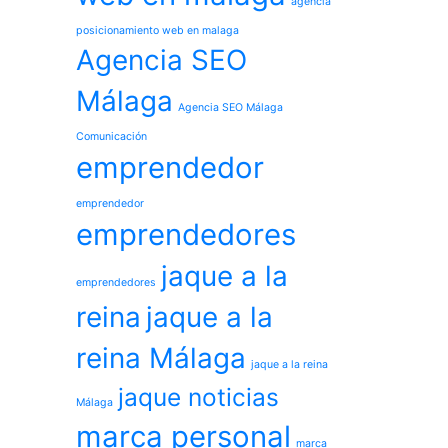
agencia
posicionamiento web en malaga
Agencia SEO
Málaga
Agencia SEO Málaga
Comunicación
emprendedor
emprendedor
emprendedores
jaque a la
emprendedores
reina
jaque a la
reina Málaga
jaque a la reina
jaque noticias
Málaga
marca personal
marca