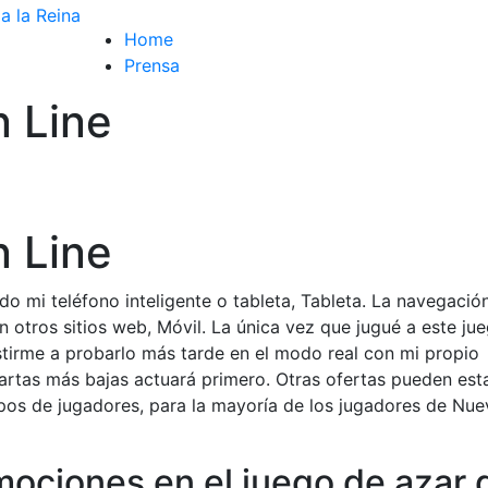
Home
Prensa
n Line
n Line
o mi teléfono inteligente o tableta, Tableta. La navegació
n otros sitios web, Móvil. La única vez que jugué a este ju
istirme a probarlo más tarde en el modo real con mi propio
cartas más bajas actuará primero. Otras ofertas pueden est
tipos de jugadores, para la mayoría de los jugadores de Nue
ociones en el juego de azar 