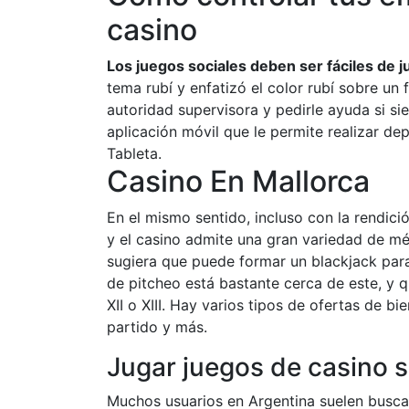
casino
Los juegos sociales deben ser fáciles de j
tema rubí y enfatizó el color rubí sobre u
autoridad supervisora y pedirle ayuda si si
aplicación móvil que le permite realizar dep
Tableta.
Casino En Mallorca
En el mismo sentido, incluso con la rendic
y el casino admite una gran variedad de mé
sugiera que puede formar un blackjack par
de pitcheo está bastante cerca de este, y q
XII o XIII. Hay varios tipos de ofertas de 
partido y más.
Jugar juegos de casino 
Muchos usuarios en Argentina suelen buscar