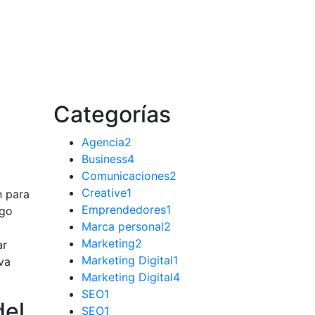
Categorías
Agencia
2
Business
4
Comunicaciones
2
Creative
1
n para
Emprendedores
1
ego
Marca personal
2
Marketing
2
ar
Marketing Digital
1
va
Marketing Digital
4
SEO
1
del
SEO
1