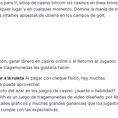
para ti, sitios de casino bitcoin los casinos en línea brind
ualquier lugar y en cualquier momento. Domina la manía de e
us infames apuestas de utilería en los campos de golf.
ón, ganar dinero en casino online o el Retorno al Jugador.
 tragamonedas les gustaría hacer.
 a la ruleta
Al pagar con cheque físico, hay muchas
ue puede aprovechar.
acto del azar en los juegos de casino: ¿suerte o habilidad?
alth es un juego de tragamonedas de video diseñado por R
talles gráficos y muchas grandes ganancias que los jugado
 cumple con las expectativas.