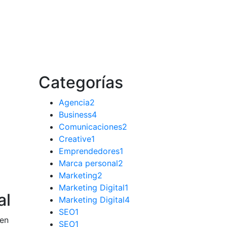
Categorías
Agencia
2
Business
4
Comunicaciones
2
Creative
1
Emprendedores
1
Marca personal
2
Marketing
2
Marketing Digital
1
al
Marketing Digital
4
SEO
1
 en
SEO
1