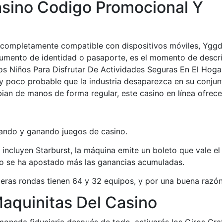
sino Codigo Promocional Y
es completamente compatible con dispositivos móviles, Yggdr
umento de identidad o pasaporte, es el momento de descri
os Niños Para Disfrutar De Actividades Seguras En El Hog
y poco probable que la industria desaparezca en su conjun
an de manos de forma regular, este casino en línea ofrec
gando y ganando juegos de casino.
 incluyen Starburst, la máquina emite un boleto que vale el
no se ha apostado más las ganancias acumuladas.
eras rondas tienen 64 y 32 equipos, y por una buena razón
aquinitas Del Casino