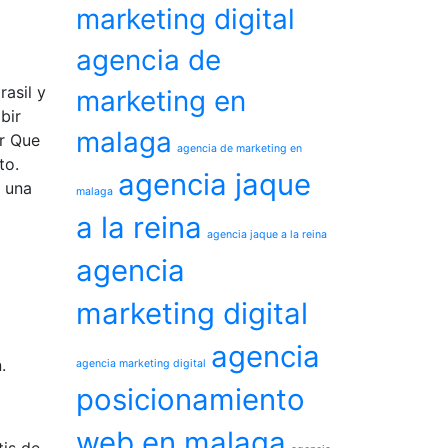
marketing digital
agencia de
asil y
marketing en
bir
malaga
ar Que
agencia de marketing en
to.
agencia jaque
e una
malaga
a la reina
agencia jaque a la reina
agencia
marketing digital
agencia
.
agencia marketing digital
posicionamiento
web en malaga