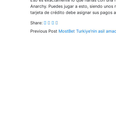
Eso es exactamente lo que harías con una m
Anarchy. Puedes jugar a esto, siendo unos 
tarjeta de crédito debe asignar sus pagos a
Share:
Previous Post
MostBet Turkiye’nin asil amac