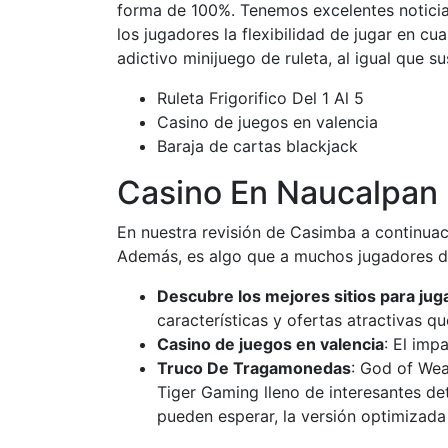
forma de 100%. Tenemos excelentes noticias 
los jugadores la flexibilidad de jugar en c
adictivo minijuego de ruleta, al igual que s
Ruleta Frigorifico Del 1 Al 5
Casino de juegos en valencia
Baraja de cartas blackjack
Casino En Naucalpan
En nuestra revisión de Casimba a continuaci
Además, es algo que a muchos jugadores de
Descubre los mejores sitios para jugar
características y ofertas atractivas q
Casino de juegos en valencia
: El imp
Truco De Tragamonedas
: God of We
Tiger Gaming lleno de interesantes de
pueden esperar, la versión optimizada