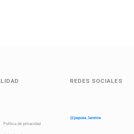
LIDAD
REDES SOCIALES
@jaquea_lareina
Política de privacidad