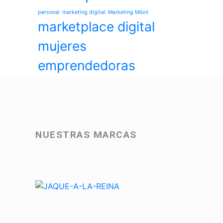
personal
marketing digital
Marketing Móvil
marketplace digital
mujeres
emprendedoras
NUESTRAS MARCAS