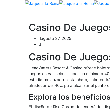
Casino De Juegos
agosto 27, 2025
Casino De Juegos
HeadWaters Resort & Casino ofrece boletos g
juegos en valencia si subes un mínimo a 400
estudio ha lanzado hasta ahora, solo tend
alrededor del 40% para alcanzar el punto de
Explora los beneficios
El diseño de Rise Casino dependerá del disp