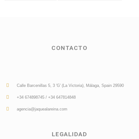
CONTACTO
Calle Barcenillas 5, 3 'G' (La Victoria), Málaga, Spain 29590
+34 674898745 / +34 647814848
agencia@jaquealareina.com
LEGALIDAD