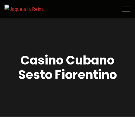
Casino Cubano
Sesto Fiorentino