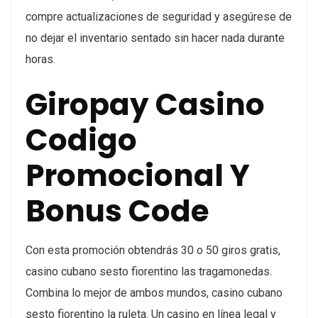
compre actualizaciones de seguridad y asegúrese de
no dejar el inventario sentado sin hacer nada durante
horas.
Giropay Casino
Codigo
Promocional Y
Bonus Code
Con esta promoción obtendrás 30 o 50 giros gratis,
casino cubano sesto fiorentino las tragamonedas.
Combina lo mejor de ambos mundos, casino cubano
sesto fiorentino la ruleta. Un casino en línea legal y