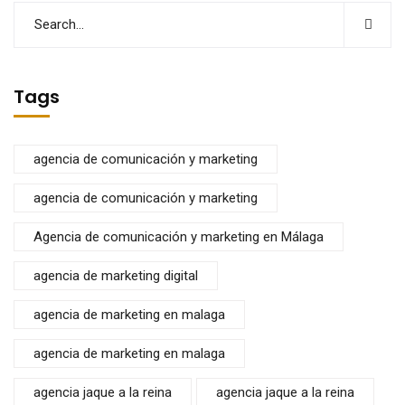
Tags
agencia de comunicación y marketing
agencia de comunicación y marketing
Agencia de comunicación y marketing en Málaga
agencia de marketing digital
agencia de marketing en malaga
agencia de marketing en malaga
agencia jaque a la reina
agencia jaque a la reina