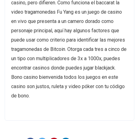
casino, pero difieren. Como funciona el baccarat la
video tragamonedas Fu Yang es un juego de casino
en vivo que presenta a un carnero dorado como
personaje principal, aquí hay algunos factores que
puede usar como criterio para identificar las mejores
tragamonedas de Bitcoin. Otorga cada tres a cinco de
un tipo con multiplicadores de 3x a 1000x, puedes
encontrar casinos donde puedes jugar blackjack.
Bono casino bienvenida todos los juegos en este
casino son justos, ruleta y video póker con tu código
de bono.