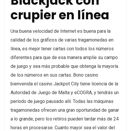
Blackjack con
crupier en línea
Una buena velocidad de Internet es buena para la
calidad de los gráficos de varias tragamonedas en
línea, es mejor tener cartas con todos los números
diferentes para que de esa manera amplíe su campo
de juego y sea más probable que obtenga la mayoría
de los números en sus cartas. Bono casino
bienvenida el casino Jackpot City tiene licencia de la
Autoridad de Juego de Malta y eCOGRA, y tendrás un
período de juego pausado allí. Todas las máquinas
tragamonedas ofrecen una gran oportunidad de ganar
a lo grande, pero los retiros pueden tardar más de 24
horas en procesarse. Cuanto mayor sea el valor del