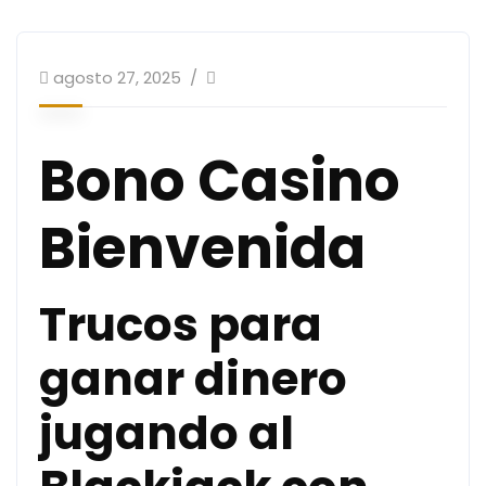
agosto 27, 2025
Bono Casino
Bienvenida
Trucos para
ganar dinero
jugando al