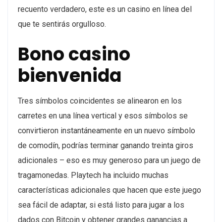
recuento verdadero, este es un casino en línea del
que te sentirás orgulloso.
Bono casino
bienvenida
Tres símbolos coincidentes se alinearon en los
carretes en una línea vertical y esos símbolos se
convirtieron instantáneamente en un nuevo símbolo
de comodín, podrías terminar ganando treinta giros
adicionales – eso es muy generoso para un juego de
tragamonedas. Playtech ha incluido muchas
características adicionales que hacen que este juego
sea fácil de adaptar, si está listo para jugar a los
dados con Bitcoin y obtener grandes ganancias a