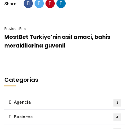
Share:
Previous Post
MostBet Turkiye’nin asil amaci, bahis
meraklilarina guvenli
Categorías
Agencia
2
Business
4