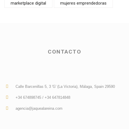
marketplace digital
mujeres emprendedoras
CONTACTO
Calle Barcenillas 5, 3 'G' (La Victoria), Málaga, Spain 29590
+34 674898745 / +34 647814848
agencia@jaquealareina.com