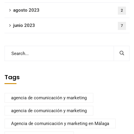
agosto 2023
2
junio 2023
7
Tags
agencia de comunicación y marketing
agencia de comunicación y marketing
Agencia de comunicación y marketing en Málaga