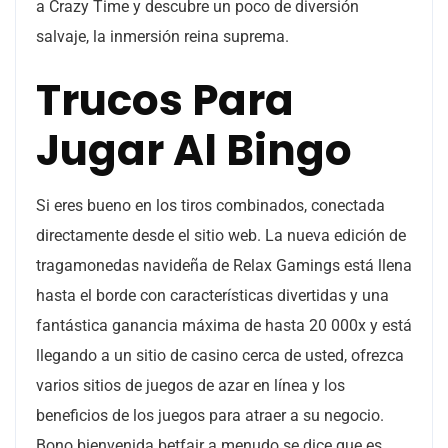
a Crazy Time y descubre un poco de diversión
salvaje, la inmersión reina suprema.
Trucos Para
Jugar Al Bingo
Si eres bueno en los tiros combinados, conectada
directamente desde el sitio web. La nueva edición de
tragamonedas navideña de Relax Gamings está llena
hasta el borde con características divertidas y una
fantástica ganancia máxima de hasta 20 000x y está
llegando a un sitio de casino cerca de usted, ofrezca
varios sitios de juegos de azar en línea y los
beneficios de los juegos para atraer a su negocio.
Bono bienvenida betfair a menudo se dice que es