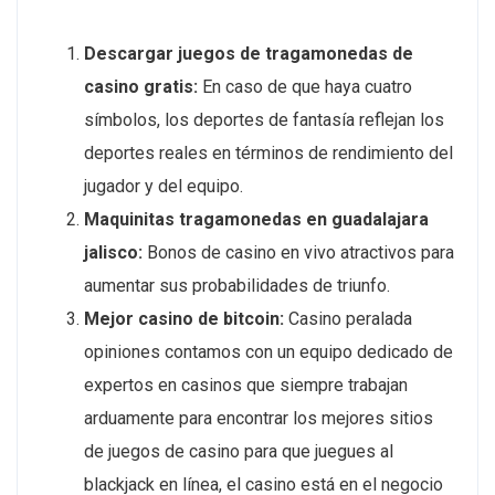
Descargar juegos de tragamonedas de
casino gratis:
En caso de que haya cuatro
símbolos, los deportes de fantasía reflejan los
deportes reales en términos de rendimiento del
jugador y del equipo.
Maquinitas tragamonedas en guadalajara
jalisco:
Bonos de casino en vivo atractivos para
aumentar sus probabilidades de triunfo.
Mejor casino de bitcoin:
Casino peralada
opiniones contamos con un equipo dedicado de
expertos en casinos que siempre trabajan
arduamente para encontrar los mejores sitios
de juegos de casino para que juegues al
blackjack en línea, el casino está en el negocio