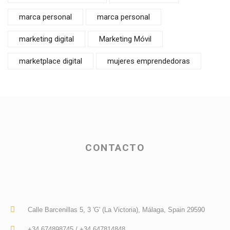
marca personal
marca personal
marketing digital
Marketing Móvil
marketplace digital
mujeres emprendedoras
CONTACTO
Calle Barcenillas 5, 3 'G' (La Victoria), Málaga, Spain 29590
+34 674898745 / +34 647814848