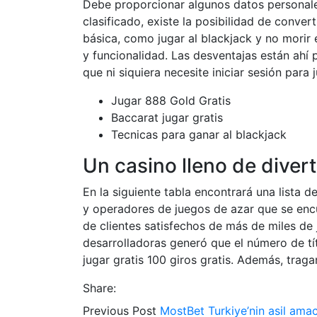
Debe proporcionar algunos datos personales
clasificado, existe la posibilidad de conver
básica, como jugar al blackjack y no morir 
y funcionalidad. Las desventajas están ahí 
que ni siquiera necesite iniciar sesión para 
Jugar 888 Gold Gratis
Baccarat jugar gratis
Tecnicas para ganar al blackjack
Un casino lleno de diver
En la siguiente tabla encontrará una lista 
y operadores de juegos de azar que se encu
de clientes satisfechos de más de miles de
desarrolladoras generó que el número de tí
jugar gratis 100 giros gratis. Además, tra
Share:
Previous Post
MostBet Turkiye’nin asil amac