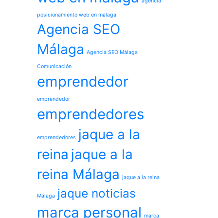
agencia
posicionamiento web en malaga
Agencia SEO
Málaga
Agencia SEO Málaga
Comunicación
emprendedor
emprendedor
emprendedores
jaque a la
emprendedores
reina
jaque a la
reina Málaga
jaque a la reina
jaque noticias
Málaga
marca personal
marca