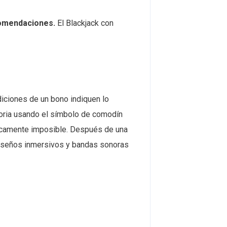
ecomendaciones.
El Blackjack con
iciones de un bono indiquen lo
ctoria usando el símbolo de comodín
cticamente imposible. Después de una
 diseños inmersivos y bandas sonoras