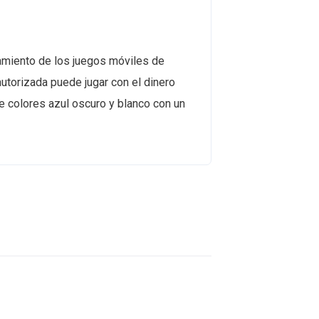
zamiento de los juegos móviles de
autorizada puede jugar con el dinero
de colores azul oscuro y blanco con un