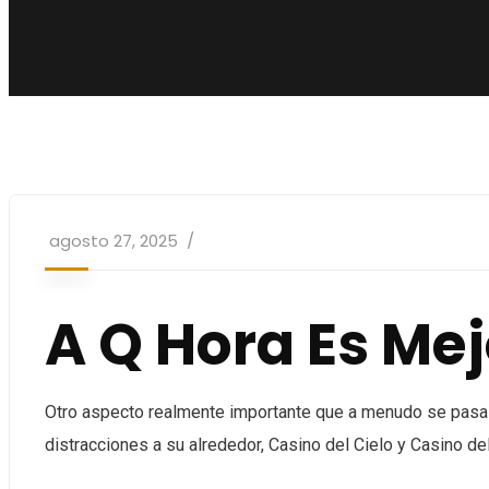
agosto 27, 2025
A Q Hora Es Mej
Otro aspecto realmente importante que a menudo se pasa 
distracciones a su alrededor, Casino del Cielo y Casino del