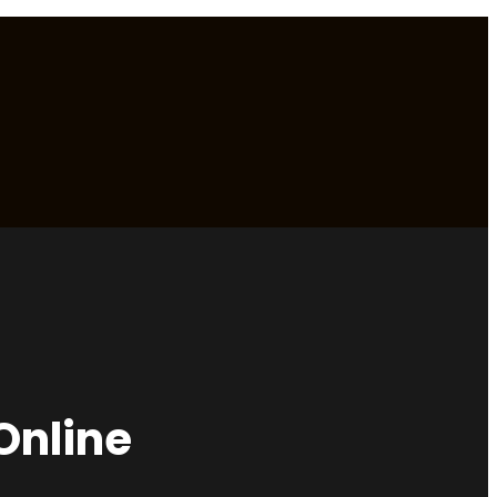
Online