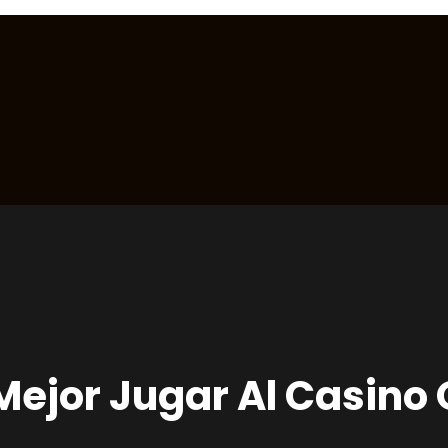
Mejor Jugar Al Casino 