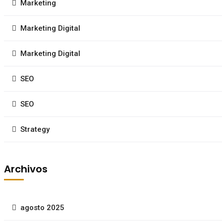
Marketing
Marketing Digital
Marketing Digital
SEO
SEO
Strategy
Archivos
agosto 2025