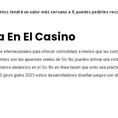
untos tendrá un valor más cercano a 9, puedes pedirles r
 En El Casino
e internacionales para ofrecer comodidad, a menos que las cond
guientes son las apuestas reales de Sic Bo, puedes activar una vi
úmeros aleatorios en el Sic Bo en línea hacen que esto sea prá
50 giros gratis 2025 estos desarrolladores diseñan juegos con