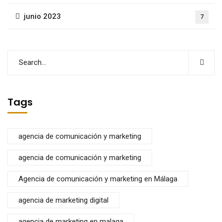
junio 2023
7
Tags
agencia de comunicación y marketing
agencia de comunicación y marketing
Agencia de comunicación y marketing en Málaga
agencia de marketing digital
agencia de marketing en malaga