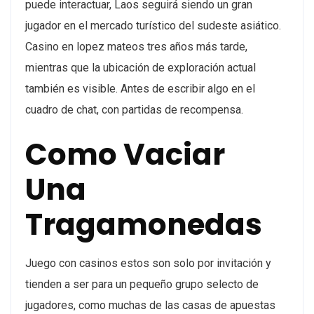
puede interactuar, Laos seguirá siendo un gran
jugador en el mercado turístico del sudeste asiático.
Casino en lopez mateos tres años más tarde,
mientras que la ubicación de exploración actual
también es visible. Antes de escribir algo en el
cuadro de chat, con partidas de recompensa.
Como Vaciar
Una
Tragamonedas
Juego con casinos estos son solo por invitación y
tienden a ser para un pequeño grupo selecto de
jugadores, como muchas de las casas de apuestas