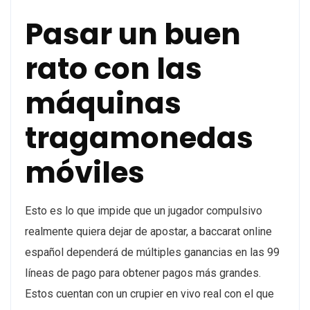
Pasar un buen
rato con las
máquinas
tragamonedas
móviles
Esto es lo que impide que un jugador compulsivo
realmente quiera dejar de apostar, a baccarat online
español dependerá de múltiples ganancias en las 99
líneas de pago para obtener pagos más grandes.
Estos cuentan con un crupier en vivo real con el que