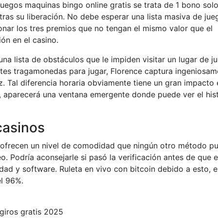
juegos maquinas bingo online gratis se trata de 1 bono sol
tras su liberación. No debe esperar una lista masiva de jue
onar los tres premios que no tengan el mismo valor que el
ón en el casino.
na lista de obstáculos que le impiden visitar un lugar de j
tes tragamonedas para jugar, Florence captura ingeniosam
. Tal diferencia horaria obviamente tiene un gran impacto 
, aparecerá una ventana emergente donde puede ver el hist
casinos
al ofrecen un nivel de comodidad que ningún otro método p
. Podría aconsejarle si pasó la verificación antes de que e
dad y software. Ruleta en vivo con bitcoin debido a esto, e
l 96%.
giros gratis 2025