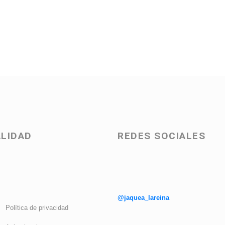
LIDAD
REDES SOCIALES
@jaquea_lareina
Política de privacidad