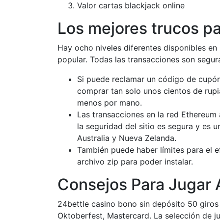
Valor cartas blackjack online
Los mejores trucos p
Hay ocho niveles diferentes disponibles en
popular. Todas las transacciones son seguras
Si puede reclamar un código de cupón
comprar tan solo unos cientos de rupi
menos por mano.
Las transacciones en la red Ethereum 
la seguridad del sitio es segura y es 
Australia y Nueva Zelanda.
También puede haber límites para el e
archivo zip para poder instalar.
Consejos Para Jugar A
24bettle casino bono sin depósito 50 giros
Oktoberfest, Mastercard. La selección de ju