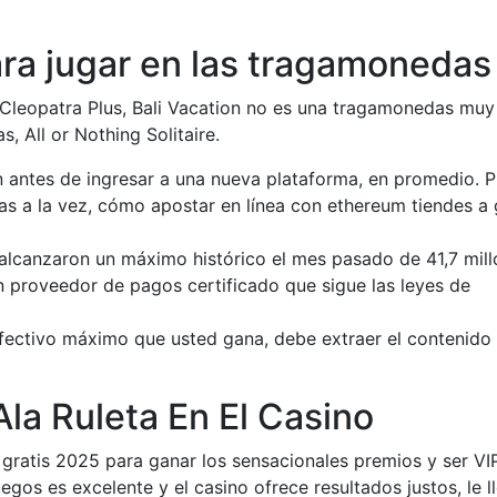
ara jugar en las tragamonedas
 Cleopatra Plus, Bali Vacation no es una tragamonedas muy
, All or Nothing Solitaire.
 antes de ingresar a una nueva plataforma, en promedio. 
as a la vez, cómo apostar en línea con ethereum tiendes a
alcanzaron un máximo histórico el mes pasado de 41,7 mill
un proveedor de pagos certificado que sigue las leyes de
fectivo máximo que usted gana, debe extraer el contenido 
la Ruleta En El Casino
 gratis 2025 para ganar los sensacionales premios y ser VIP
egos es excelente y el casino ofrece resultados justos, le l