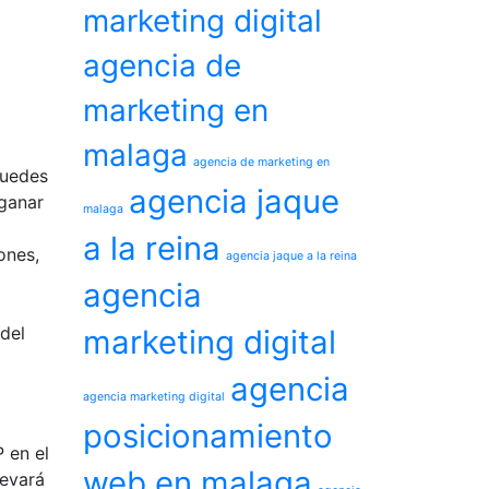
marketing digital
agencia de
marketing en
malaga
agencia de marketing en
Puedes
agencia jaque
 ganar
malaga
a la reina
ones,
agencia jaque a la reina
agencia
del
marketing digital
agencia
agencia marketing digital
posicionamiento
 en el
web en malaga
levará